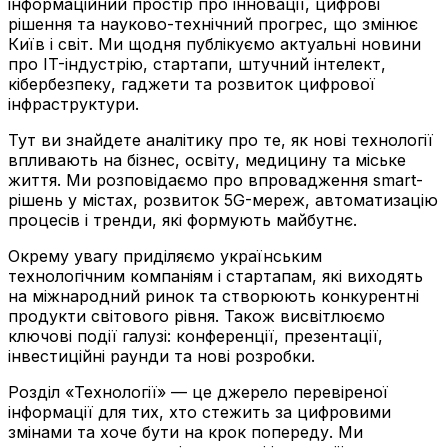
інформаційний простір про інновації, цифрові
рішення та науково-технічний прогрес, що змінює
Київ і світ. Ми щодня публікуємо актуальні новини
про IT-індустрію, стартапи, штучний інтелект,
кібербезпеку, гаджети та розвиток цифрової
інфраструктури.
Тут ви знайдете аналітику про те, як нові технології
впливають на бізнес, освіту, медицину та міське
життя. Ми розповідаємо про впровадження smart-
рішень у містах, розвиток 5G-мереж, автоматизацію
процесів і тренди, які формують майбутнє.
Окрему увагу приділяємо українським
технологічним компаніям і стартапам, які виходять
на міжнародний ринок та створюють конкурентні
продукти світового рівня. Також висвітлюємо
ключові події галузі: конференції, презентації,
інвестиційні раунди та нові розробки.
Розділ «Технології» — це джерело перевіреної
інформації для тих, хто стежить за цифровими
змінами та хоче бути на крок попереду. Ми