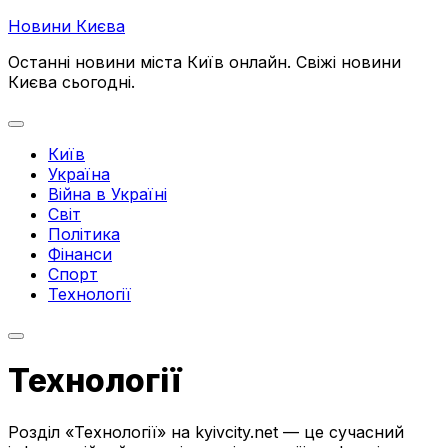
Перейти
Новини Києва
до
Останні новини міста Київ онлайн. Свіжі новини
вмісту
Києва сьогодні.
Розгорнути
меню
Київ
Україна
Війна в Україні
Світ
Політика
Фінанси
Спорт
Поточна
Технології
сторінка:
Технології
Розділ «Технології» на kyivcity.net — це сучасний