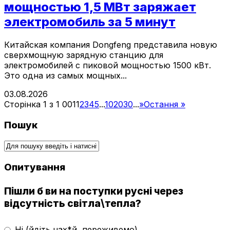
мощностью 1,5 МВт заряжает
электромобиль за 5 минут
Китайская компания Dongfeng представила новую
сверхмощную зарядную станцию для
электромобилей с пиковой мощностью 1500 кВт.
Это одна из самых мощных...
03.08.2026
Сторінка 1 з 1 001
1
2
3
4
5
...
10
20
30
...
»
Остання »
Пошук
Опитування
Пішли б ви на поступки русні через
відсутність світла\тепла?
Ні (йдіть нах*й, переживемо)