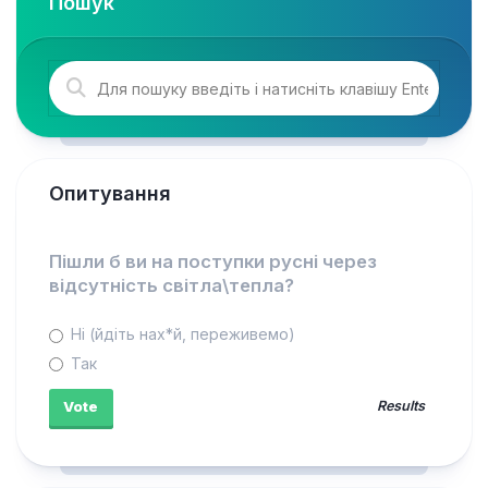
Пошук
Опитування
Пішли б ви на поступки русні через
відсутність світла\тепла?
Ні (йдіть нах*й, переживемо)
Так
Results