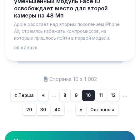
уменьшенный модуль Face ID
освобождает место для второй
камеры на 48 Мп
Apple работает над вторым поколением iPhone
Air, стремясь избежать компромиссов, на
которые пришлось пойти в первой модели.
05.07.2026
Сторінка 10 з 1 002
« Перша
«
...
8
9
10
11
12
...
20
30
40
...
»
Остання »