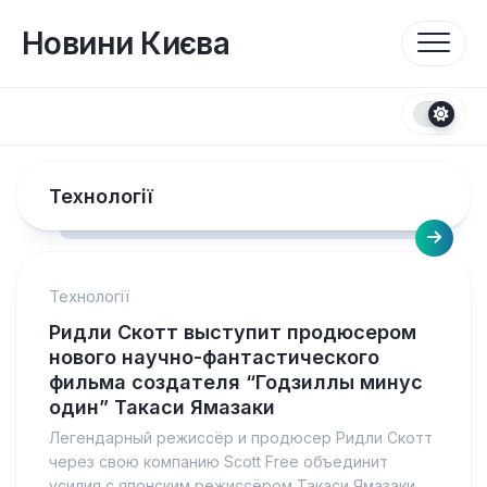
Перейти
до
Новини Києва
вмісту
Технології
Технології
Ридли Скотт выступит продюсером
нового научно-фантастического
фильма создателя “Годзиллы минус
один” Такаси Ямазаки
Легендарный режиссёр и продюсер Ридли Скотт
через свою компанию Scott Free объединит
усилия с японским режиссёром Такаси Ямазаки,