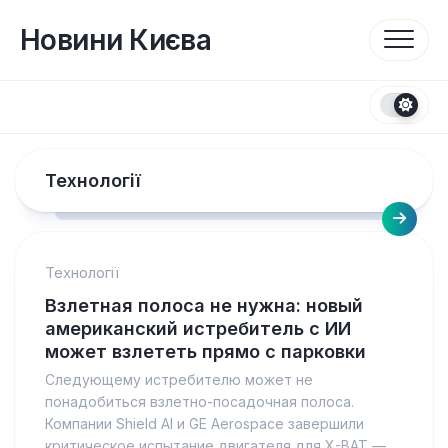
Перейти
до
Новини Києва
вмісту
Технології
Технології
Взлетная полоса не нужна: новый
американский истребитель с ИИ
может взлететь прямо с парковки
Следующему истребителю может не
понадобиться взлетно-посадочная полоса.
Компании Shield AI и GE Aerospace завершили
критическое испытание двигателя для X-BAT —...