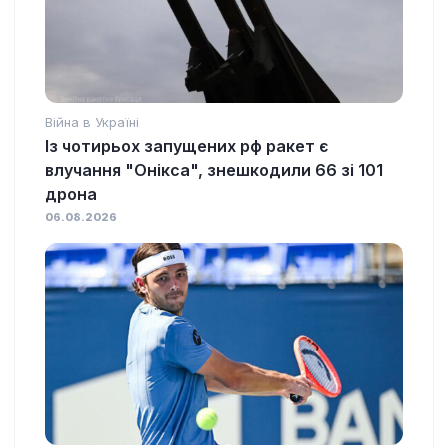
Війна в Україні
Із чотирьох запущених рф ракет є
влучання "Онікса", знешкодили 66 зі 101
дрона
06.08.2026