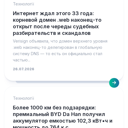
Технології
Интернет ждал этого 33 года:
корневой домен .web наконец-то
открыт после череды судебных
разбирательств и скандалов
Verisign объявила, что домен верхнего уровня
.web наконец-то делегирован в глобальную
систему DNS — то есть он официально стал
частью...
26.07.2026
Технології
Более 1000 км без подзарядки:
премиальный BYD Da Han получил
аккумулятор емкостью 102,3 кВт•ч и
мощность до 764 к.с.