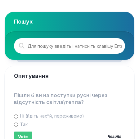
Пошук
Опитування
Пішли б ви на поступки русні через
відсутність світла\тепла?
Ні (йдіть нах*й, переживемо)
Так
Results