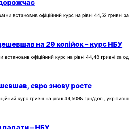
о дорожчає
їни встановив офіційний курс на рівні 44,52 гривні за 
дешевшав на 29 копійок – курс НБУ
 встановив офіційний курс на рівні 44,48 гривні за оди
шевшав, євро знову росте
ційний курс гривні на рівні 44,5098 грн/дол., укріпив
 падати – НБУ