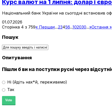
Курс валют на 1 липня: долар і єв
Національний банк України на сьогодні встановив офіц
01.07.2026
Сторінка 4 з 759
« Перша
«
...
2
3
4
5
6
...
10
20
30
...
»
Остання »
Пошук
Опитування
Пішли б ви на поступки русні через відсутн
Ні (йдіть нах*й, переживемо)
Так