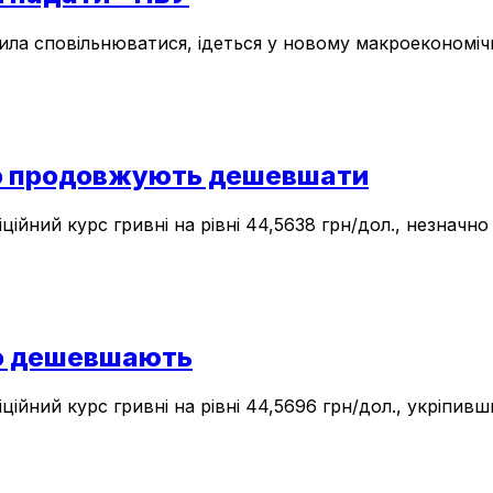
вжила сповільнюватися, ідеться у новому макроекономі
вро продовжують дешевшати
ційний курс гривні на рівні 44,5638 грн/дол., незнач
вро дешевшають
ційний курс гривні на рівні 44,5696 грн/дол., укріпив