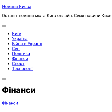
Перейти
Новини Києва
до
Останні новини міста Київ онлайн. Свіжі новини Києв
вмісту
Розгорнути
меню
Київ
Україна
Війна в Україні
Світ
Політика
Поточна
Фінанси
сторінка:
Спорт
Технології
Фінанси
Фінанси