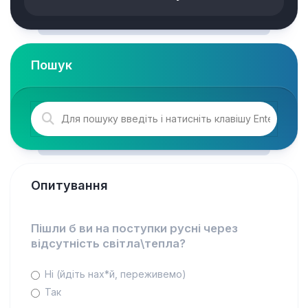
Пошук
Опитування
Пішли б ви на поступки русні через
відсутність світла\тепла?
Ні (йдіть нах*й, переживемо)
Так