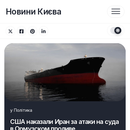
Перейти
до
Новини Києва
вмісту
у
Політика
США наказали Иран за атаки на суда
в Ормузском проливе