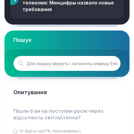
телекоме: Минцифры назвало новые
требования
Пошук
Опитування
Пішли б ви на поступки русні через
відсутність світла\тепла?
Ні (йдіть нах*й, переживемо)