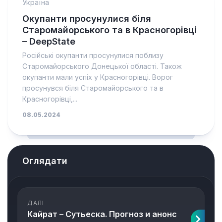
Україна
Окупанти просунулися біля
Старомайорського та в Красногорівці
– DeepState
Російські окупанти просунулися поблизу
Старомайорського Донецької області. Також
окупанти мали успіх у Красногорівці. Ворог
просунувся біля Старомайорського та в
Красногорівці,...
08.05.2024
Оглядати
ДАЛІ
Кайрат – Сутьеска. Прогноз и анонс