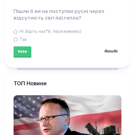
Пішли б ви на поступки русні через
відсутність світла\тепла?
Ні (йдіть нах*й, переживемо)
Так
Results
ТОП Новини