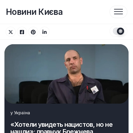
Перейти
до
Новини Києва
вмісту
у
Україна
«Хотели увидеть нацистов, но не
нашли»: правнук Брежнева