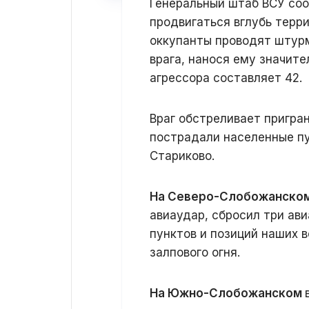
Генеральный штаб ВСУ со
продвигаться вглубь терр
оккупанты проводят штур
врага, нанося ему значите
агрессора составляет 42.
Враг обстреливает пригра
пострадали населенные пу
Стариково.
На Северо-Слобожанском
авиаудар, сбросил три ав
пунктов и позиций наших в
залпового огня.
На Южно-Слобожанском