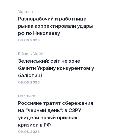
Україна
Разнорабочий и работница
рынка корректировали удары
рф по Николаеву
09.08.2026
Війна в Україні
Зеленський: світ не хоче
бачити Україну конкурентом у
балістиці
09.08.2026
Політика
Россияне тратят сбережения
на “черный день”: в СЗРУ
увидели новый признак
кризиса в РФ
09.08.2026