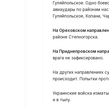
Гуляйпольское. Одно боев
авиаудары по районам нас
Гуляйпольское, Копани, Ча
На Ореховском направле
районе Степногорска.
На Приднепровском напр
врага не зафиксировано.
На других направлениях с
происходит. Попытки прот
Украинские войска изматы
и в тылу.