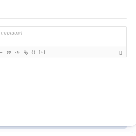
{}
[+]