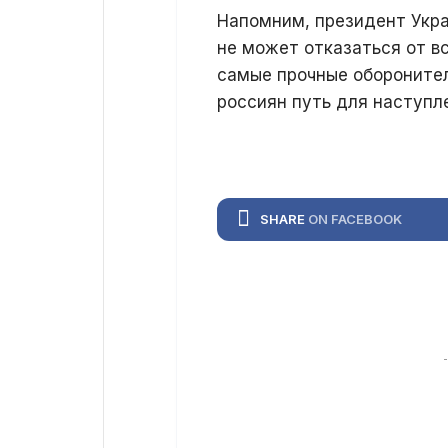
Напомним, президент Укра
не может отказаться от в
самые прочные оборонител
россиян путь для наступле
SHARE
ON FACEBOOK