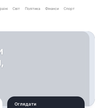
раїні
Світ
Політика
Фінанси
Спорт
и
,
Оглядати