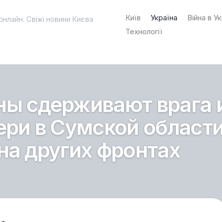
Київ
Україна
Війна в Ук
онлайн. Свіжі новини Києва
Технології
ны сдерживают врага 
ери в Сумской области
на других фронтах