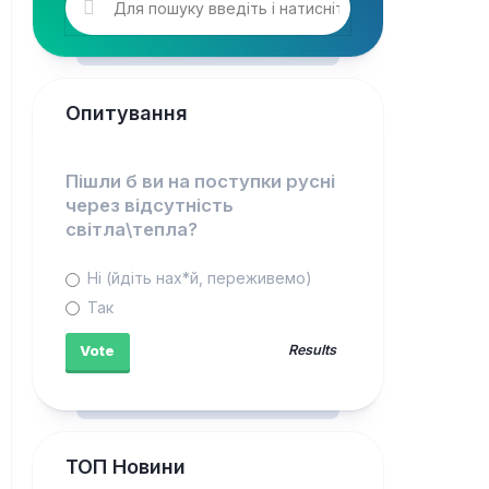
Опитування
Пішли б ви на поступки русні
через відсутність
світла\тепла?
Ні (йдіть нах*й, переживемо)
Так
Results
ТОП Новини