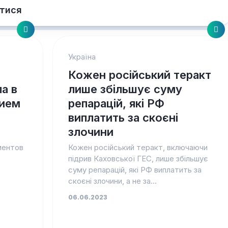
тися
Україна
Кожен російський теракт
а в
лише збільшує суму
нием
репарацій, які РФ
виплатить за скоєні
злочини
ментов
Кожен російський теракт, включаючи
підрив Каховської ГЕС, лише збільшує
суму репарацій, які РФ виплатить за
скоєні злочини, а не за...
06.06.2023