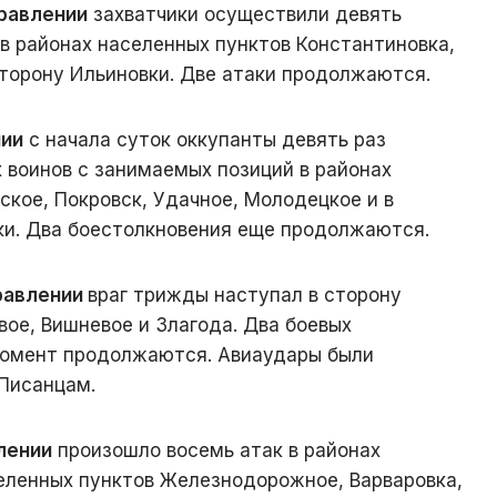
равлении
захватчики осуществили девять
в районах населенных пунктов Константиновка,
сторону Ильиновки. Две атаки продолжаются.
нии
с начала суток оккупанты девять раз
 воинов с занимаемых позиций в районах
ское, Покровск, Удачное, Молодецкое и в
ки. Два боестолкновения еще продолжаются.
равлении
враг трижды наступал в сторону
вое, Вишневое и Злагода. Два боевых
момент продолжаются. Авиаудары были
Писанцам.
лении
произошло восемь атак в районах
селенных пунктов Железнодорожное, Варваровка,