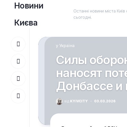
Перейти
Новини
до
Останні новини міста Київ 
вмісту
сьогодні.
Києва
у
Україна
Силы оборо
наносят пот
Донбассе и 
від
KYIVCITY
·
03.03.2026