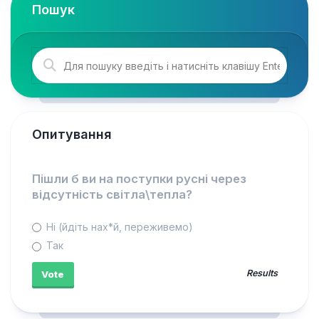
Пошук
Опитування
Пішли б ви на поступки русні через
відсутність світла\тепла?
Ні (йдіть нах*й, переживемо)
Так
Results