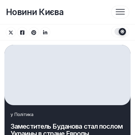
Перейти
до
Новини Києва
вмісту
у
Політика
Заместитель Буданова стал послом
Украины в стране Европы