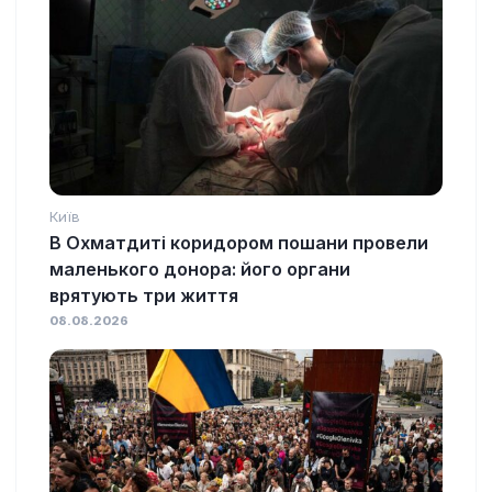
Київ
В Охматдиті коридором пошани провели
маленького донора: його органи
врятують три життя
08.08.2026