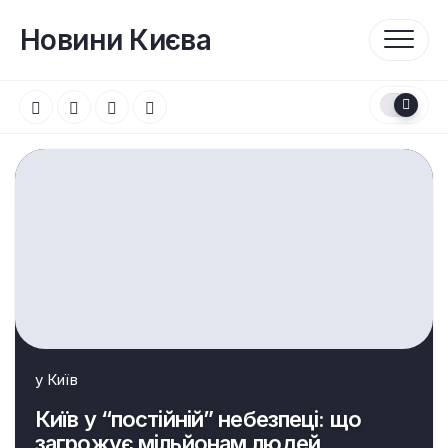
Перейти
до
Новини Києва
вмісту
у
Київ
Київ у “постійній” небезпеці: що
загрожує мільйонам людей