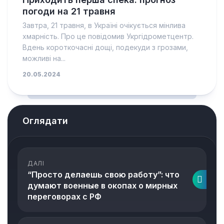
погоди на 21 травня
Завтра, 21 травня, в Україні очікується мінлива
хмарність. Про це повідомив Укргідрометцентр.
Вдень короткочасні дощі, подекуди з грозами,
можливі на...
20.05.2024
Оглядати
ДАЛІ
“Просто делаешь свою работу”: что
думают военные в окопах о мирных
переговорах с РФ