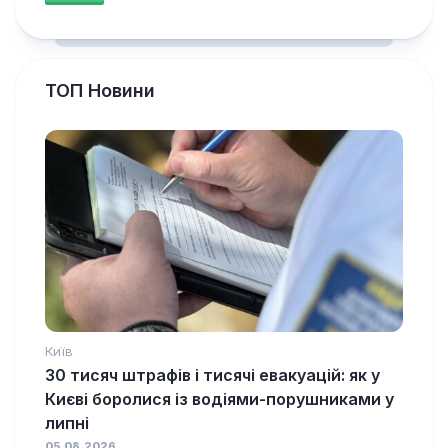
ТОП Новини
Київ
30 тисяч штрафів і тисячі евакуацій: як у
Києві боролися із водіями-порушниками у
липні
05.08.2026