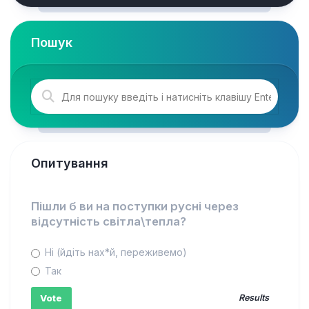
Пошук
Опитування
Пішли б ви на поступки русні через
відсутність світла\тепла?
Ні (йдіть нах*й, переживемо)
Так
Results