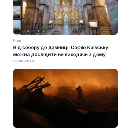
Київ
Від собору до дзвіниці: Софію Київську
можна дослідити не виходячи з дому
05.08.2026