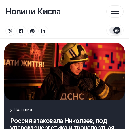
Перейти
до
Новини Києва
вмісту
у
Політика
Россия атаковала Николаев, под
ударом энергетика и транспортная