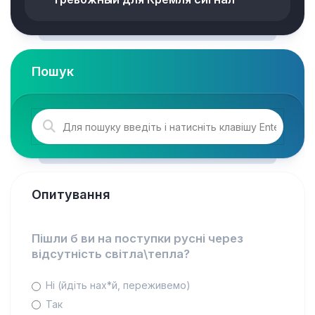
Пошук
Опитування
Пішли б ви на поступки русні через
відсутність світла\тепла?
Ні (йдіть нах*й, переживемо)
Так