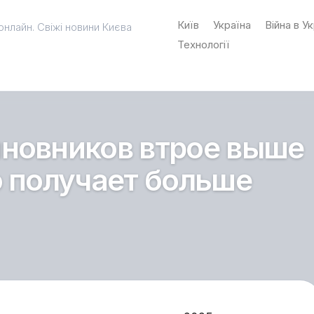
Київ
Україна
Війна в Ук
онлайн. Свіжі новини Києва
Технології
иновников втрое выше
о получает больше