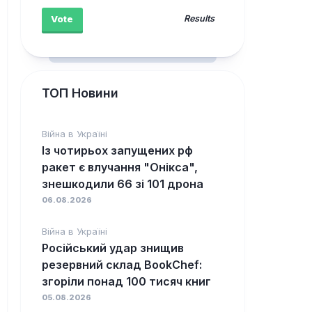
Results
ТОП Новини
Війна в Україні
Із чотирьох запущених рф
ракет є влучання "Онікса",
знешкодили 66 зі 101 дрона
06.08.2026
Війна в Україні
Російський удар знищив
резервний склад BookChef:
згоріли понад 100 тисяч книг
05.08.2026