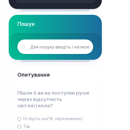
Пошук
Опитування
Пішли б ви на поступки русні
через відсутність
світла\тепла?
Ні (йдіть нах*й, переживемо)
Так