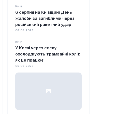
Київ
6 серпня на Київщині День
жалоби за загиблими через
російський ракетний удар
06.08.2026
Київ
У Києві через спеку
охолоджують трамвайні колії:
як це працює
06.08.2026