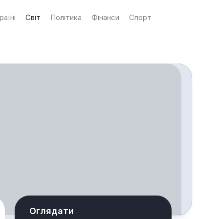
раїні
Світ
Політика
Фінанси
Спорт
Оглядати