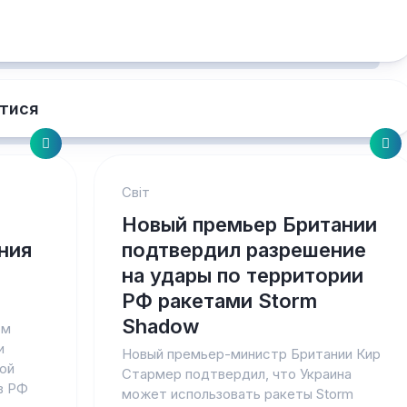
тися
Світ
Новый премьер Британии
ния
подтвердил разрешение
на удары по территории
РФ ракетами Storm
Shadow
ом
и
Новый премьер-министр Британии Кир
ной
Стармер подтвердил, что Украина
в РФ
может использовать ракеты Storm