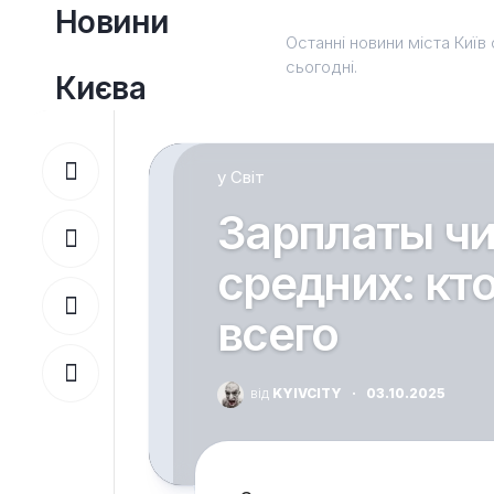
Перейти
Новини
до
Останні новини міста Київ 
вмісту
сьогодні.
Києва
у
Світ
Зарплаты ч
средних: кт
всего
від
KYIVCITY
·
03.10.2025