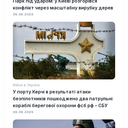
Парк під ударом: у Києві розгорівся
конфлікт через масштабну вирубку дерев
06.08.2026
Війна в Україні
У порту Керчі в результаті атаки
безпілотників пошкоджено два патрульні
кораблі берегової охорони фсб рф – СБУ
06.08.2026