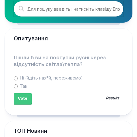
Опитування
Пішли б ви на поступки русні через
відсутність світла\тепла?
Ні (йдіть нах*й, переживемо)
Так
Results
ТОП Новини