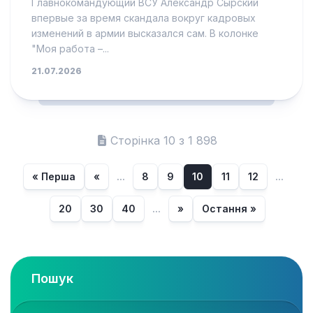
Главнокомандующий ВСУ Александр Сырский
впервые за время скандала вокруг кадровых
изменений в армии высказался сам. В колонке
"Моя работа –...
21.07.2026
Сторінка 10 з 1 898
« Перша
«
...
8
9
10
11
12
...
20
30
40
...
»
Остання »
Пошук