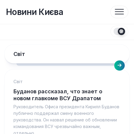
Перейти
до
Новини Києва
вмісту
Світ
Світ
Буданов рассказал, что знает о
новом главкоме ВСУ Драпатом
Руководитель Офиса президента Кирилл Буданов
публично поддержал смену военного
руководства. Он назвал решение об обновлении
командования ВСУ чрезвычайно важным,
отдельно...