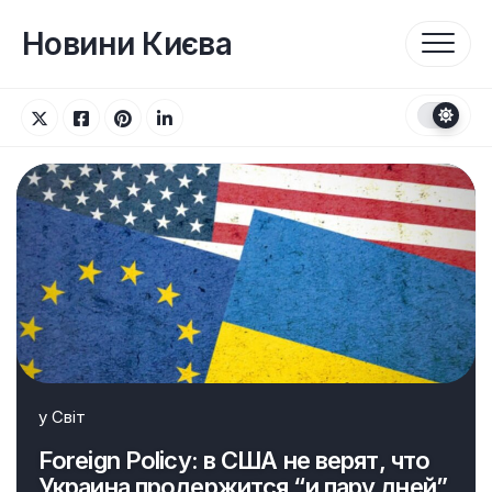
Перейти
до
Новини Києва
вмісту
у
Світ
Foreign Policy: в США не верят, что
Украина продержится “и пару дней”