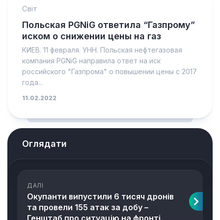
Світ
Польская PGNiG ответила “Газпрому”
иском о снижении цены на газ
КИЕВ. 11 февраля. УНН. Польская нефтегазовая
компания PGNiG направила ответ на иск
российского "Газпрома" о повышении цены с 2017
года...
11.02.2022
Оглядати
ДАЛІ
Окупанти випустили 6 тисяч дронів
та провели 155 атак за добу –
Генштаб про ситуацію на фронті