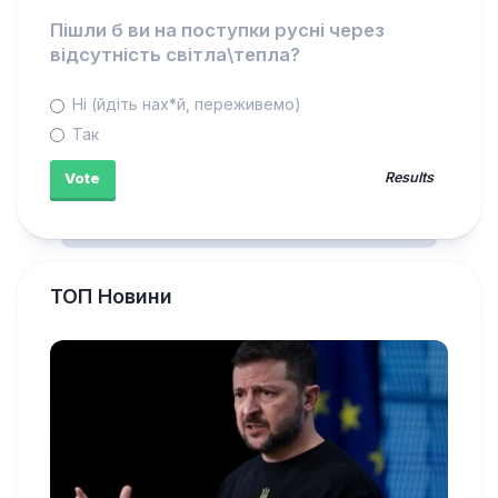
Пішли б ви на поступки русні через
відсутність світла\тепла?
Ні (йдіть нах*й, переживемо)
Так
Results
ТОП Новини