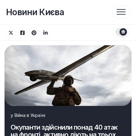
Перейти
до
Новини Києва
вмісту
у
Війна в Україні
Окупанти здійснили понад 40 атак
на фронті, активно діють на трьох