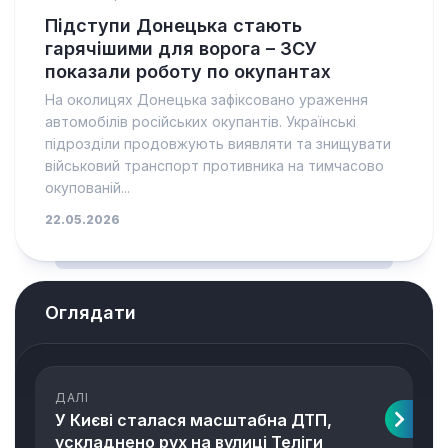
Підступи Донецька стають
гарячішими для ворога – ЗСУ
показали роботу по окупантах
На околицях Донецька зафіксовано ураження
автомобілів російських окупантів. Українські
підрозділи продовжують виявляти та знищувати
військовий транспорт противника на тимчасово
окупованій...
22.05.2026
Оглядати
ДАЛІ
У Києві сталася масштабна ДТП,
ускладнено рух на вулиці Теліги