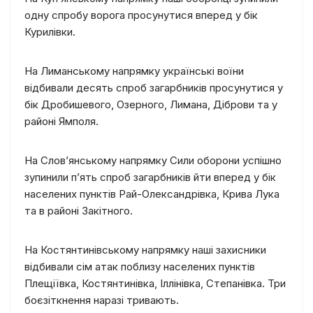
одну спробу ворога просунутися вперед у бік
Курилівки.
На Лиманському напрямку українські воїни
відбивали десять спроб загарбників просунутися у
бік Дробишевого, Озерного, Лимана, Діброви та у
районі Ямполя.
На Слов’янському напрямку Сили оборони успішно
зупинили п’ять спроб загарбників йти вперед у бік
населених пунктів Рай-Олександрівка, Крива Лука
та в районі Закітного.
На Костянтинівському напрямку наші захисники
відбивали сім атак поблизу населених пунктів
Плещіївка, Костянтинівка, Іллінівка, Степанівка. Три
боєзіткнення наразі тривають.