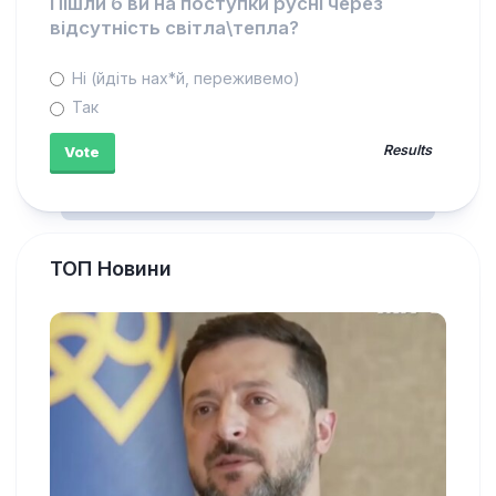
Пішли б ви на поступки русні через
відсутність світла\тепла?
Ні (йдіть нах*й, переживемо)
Так
Results
ТОП Новини