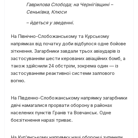
Гаврилова Слобода; на Чернігівщині –
Сеньківка, Клюси
– йдеться у зведенні.
На Північно-Слобожанському та Курському
напрямках від початку доби відбулося одне бойове
зіткнення. Загарбники завдали трьох авіаударів із
застосуванням шести керованих авіаційних бомб, а
також здійснили 24 обстріли, зокрема один — із
застосуванням реактивної системи залпового
вогню.
На Південно-Слобожанському напрямку загарбники
двічі намагалися прорвати оборону в районах
населених пунктів Гранів та Вовчанськ. Одне
боєзіткнення наразі триває.
На Куп’янському напрямку наші оборонці зупинили