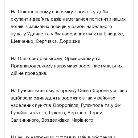
На Покровському напрямку з початку доби
окупанти дев’ять разів намагалися потіснити наших
воїнів із займаних позицій у районі населеного
пункту Удачне та у бік населених пунктів Білицьке,
Шевченко, Сергіївка, Дорожнє.
На Олександрівському, Оріхівському та
Придніпровському напрямках ворог наступальних
дій не проводив.
На Гуляйпільському напрямку Сили оборони успішно
відбивали одинадцять ворожих атак у районах
населених пунктів Добропілля, Гуляйполе та у бік
Гуляйпільського, Гіркого, Верхньої Терси,
Залізничного, Воздвижівки, Чарівного.
На інших напрямках суттєвих змін в обстановці