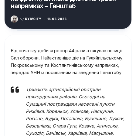
напрямках – Генштаб
від
KYIVCITY
·
14.06.2026
Від початку доби агресор 44 рази атакував позиції
Сил оборони. Найактивніше діє на Гуляйпільському,
Покровському та Костянтинівському напрямках,
передає УНН із посиланням на зведення Генштабу.
Тривають артилерійські обстріли
прикордонних районів. Сьогодні на
Сумщині постраждали населені пункти
Рижівка, Кореньок, Уланове, Нескучне,
Рогізне, Будки, Потапівка, Бунячине, Лужки,
Безсалівка, Стара Гута, Козаче, Атинське,
Суходіл, Бачівськ, Харківка, Малушине,