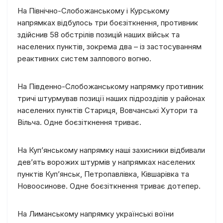
На Північно-Слобожанському і Курському
напрямках відбулось три боєзіткнення, противник
здійснив 58 обстрілів позицій наших військ та
населених пунктів, зокрема два – із застосуванням
реактивних систем залпового вогню.
На Південно-Слобожанському напрямку противник
тричі штурмував позиції наших підрозділів у районах
населених пунктів Стариця, Вовчанські Хутори та
Вільча. Одне боєзіткнення триває.
На Куп’янському напрямку наші захисники відбивали
дев’ять ворожих штурмів у напрямках населених
пунктів Куп’янськ, Петропавлівка, Ківшарівка та
Новоосинове. Одне боєзіткнення триває дотепер.
На Лиманському напрямку українські воїни