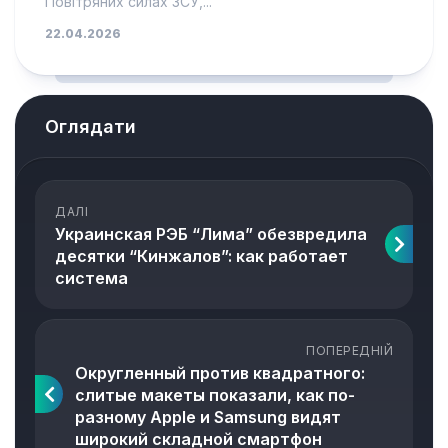
Повітряних силах ЗСУ,...
22.04.2026
Оглядати
ДАЛІ
Украинская РЭБ “Лима” обезвредила
десятки “Кинжалов”: как работает
система
ПОПЕРЕДНІЙ
Округленный против квадратного:
слитые макеты показали, как по-
разному Apple и Samsung видят
широкий складной смартфон