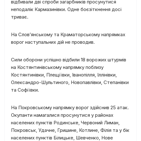
відбивали дві спроби загарбників просунутися
неподалік Кармазинівки. Одне боєзіткнення досі
триває.
На Слов’янському та Краматорському напрямках
ворог наступальних дій не проводив.
Сили оборони успішно відбили 18 ворожих штурмів
на Костянтинівському напрямку поблизу
Костянтинівки, Плещіївки, Іванопілля, Іллінівки,
Олександро-Шультиного, Новопавлівки, Степанівки
та Софіївки.
На Покровському напрямку ворог здійснив 25 атак.
Окупанти намагалися просунутися у районах
населених пунктів Родинське, Червоний Лиман,
Покровськ, Удачне, Гришине, Котлине, Філія та у бік
населених пунктів Білицьке, Шевченко, Нове