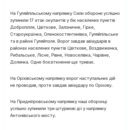
На Гуляйпільському напрямку Сили оборони успішно
зупинили 17 атак окупантів у бік населених пунктів
Добропілля, Цвіткове, Залізничне, Гірке,
Староукраїнка, Оленокостянтинівка, Гуляйпільське
та в районі Гуляйполя. Ворог завдав авіаударів в
районах населених пунктів Цвіткове, Воздвиженка,
Рибальське, Лісне, Рівне, Новоселівка, Чарівне,
Долинка. Одне боєзіткнення ще триває.
На Оріхівському напрямку ворог наступальних дій
не проводив, проте завдав авіаудару по Оріхову.
На Придніпровському напрямку наші оборонці
успішно зупинили три штурмові дії у напрямку
Антонівського мосту.