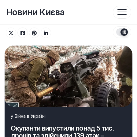
Перейти
до
Новини Києва
вмісту
у
Війна в Україні
Окупанти випустили понад 5 тис.
дронів та здійснили 139 атак –