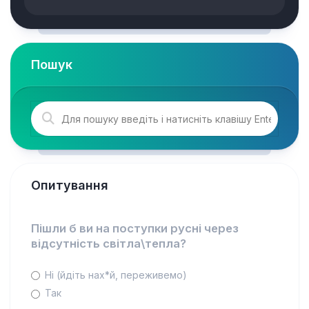
Пошук
Опитування
Пішли б ви на поступки русні через
відсутність світла\тепла?
Ні (йдіть нах*й, переживемо)
Так