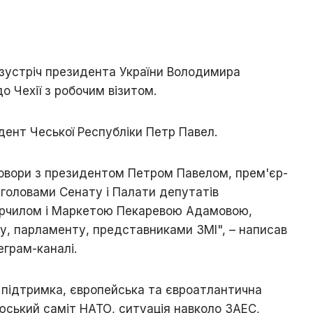
а зустріч президента України Володимира
о Чехії з робочим візитом.
дент Чеської Республіки Петр Павел.
овори з президентом Петром Павелом, прем'єр-
головами Сенату і Палати депутатів
рчилом і Маркетою Пекаревою Адамовою,
у, парламенту, представниками ЗМІ", – написав
еграм-каналі.
а підтримка, європейська та євроатлантична
нюський саміт НАТО, ситуація навколо ЗАЕС,