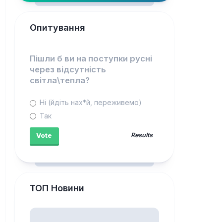
Опитування
Пішли б ви на поступки русні
через відсутність
світла\тепла?
Ні (йдіть нах*й, переживемо)
Так
Results
ТОП Новини