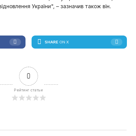
ідновлення України", – зазначив також він.
SHARE
ON X
0
Рейтинг статьи