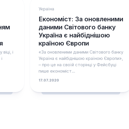
Україна
Економіст: За оновленими
нням
даними Світового банку
Україна є найбіднішою
я
країною Європи
віці, і
«За оновленими даними Світового банку
 і
Україна є найбіднішою країною Європи»,
– про це на своїй сторінці у Фейсбуці
пише економіст...
17.07.2020