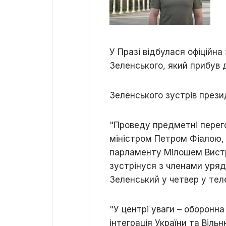
У Празі відбулася офіційн
Зеленського, який прибув д
Зеленського зустрів прези
"Проведу предметні перег
міністром Петром Фіалою, 
парламенту Мілошем Вист
зустрінуся з членами уряд
Зеленський у четвер у тел
"У центрі уваги – оборонн
інтеграція України та Віль