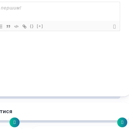
{}
[+]
тися