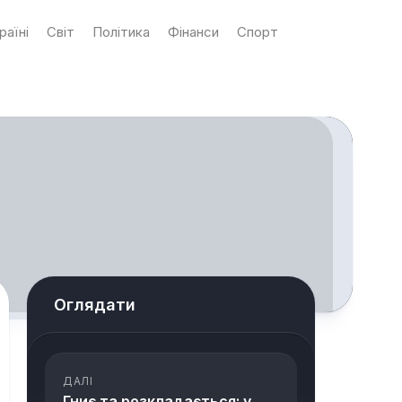
раїні
Світ
Політика
Фінанси
Спорт
Оглядати
ДАЛІ
Гниє та розкладається: у