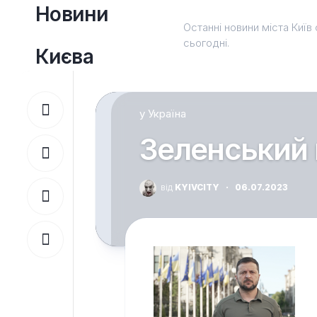
Перейти
Новини
до
Останні новини міста Київ 
вмісту
сьогодні.
Києва
у
Україна
Зеленський 
від
KYIVCITY
·
06.07.2023