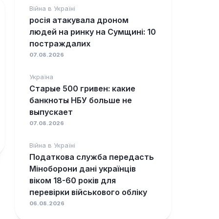
Війна в Україні
росія атакувала дроном
людей на ринку на Сумщині: 10
постраждалих
07.08.2026
Україна
Старые 500 гривен: какие
банкноты НБУ больше не
выпускает
07.08.2026
Війна в Україні
Податкова служба передасть
Міноборони дані українців
віком 18-60 років для
перевірки військового обліку
06.08.2026