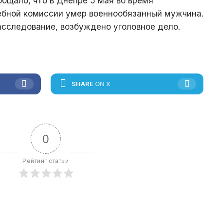
общало, что в Днепре 5 мая во время
ебной комиссии умер военнообязанный мужчина.
сследование, возбуждено уголовное дело.
SHARE
ON X
0
Рейтинг статьи