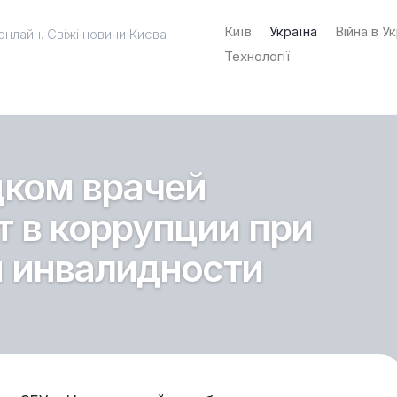
Київ
Україна
Війна в Ук
онлайн. Свіжі новини Києва
Технології
цком врачей
 в коррупции при
 инвалидности