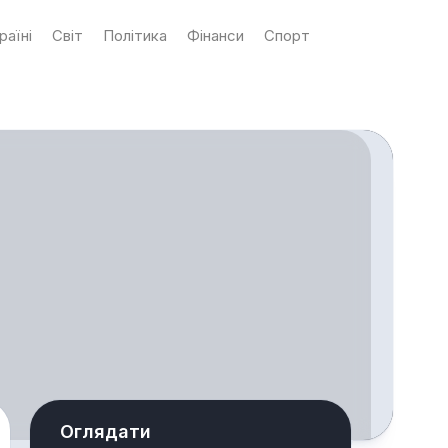
раїні
Світ
Політика
Фінанси
Спорт
Оглядати