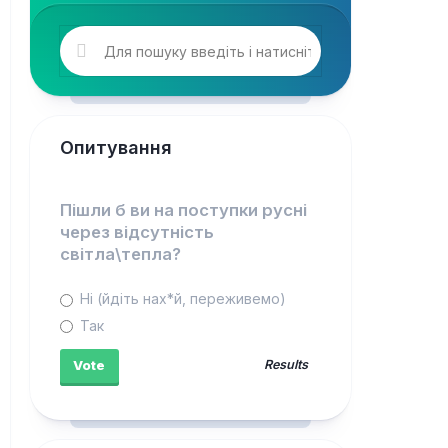
Опитування
Пішли б ви на поступки русні
через відсутність
світла\тепла?
Ні (йдіть нах*й, переживемо)
Так
Results