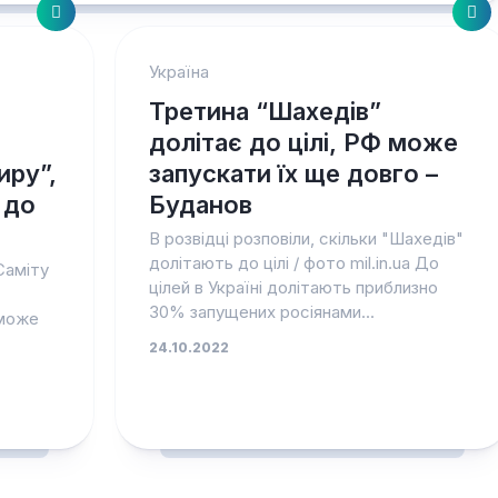
Україна
Третина “Шахедів”
долітає до цілі, РФ може
иру”,
запускати їх ще довго –
 до
Буданов
В розвідці розповіли, скільки "Шахедів"
долітають до цілі / фото mil.in.ua До
Саміту
цілей в Україні долітають приблизно
30% запущених росіянами...
 може
24.10.2022