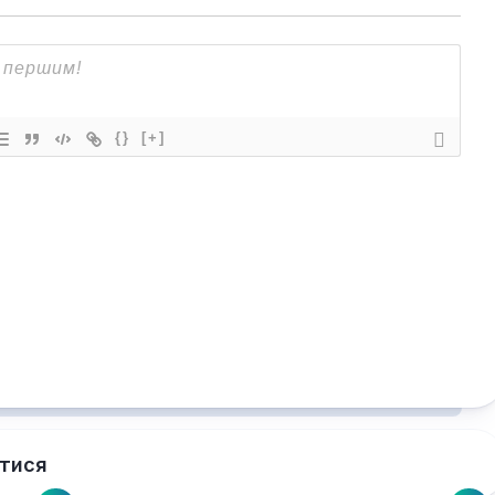
{}
[+]
тися