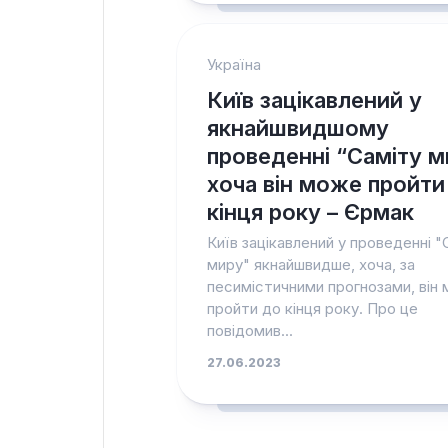
Україна
Київ зацікавлений у
якнайшвидшому
проведенні “Саміту м
хоча він може пройти
кінця року – Єрмак
Київ зацікавлений у проведенні "
миру" якнайшвидше, хоча, за
песимістичними прогнозами, він
пройти до кінця року. Про це
повідомив...
27.06.2023