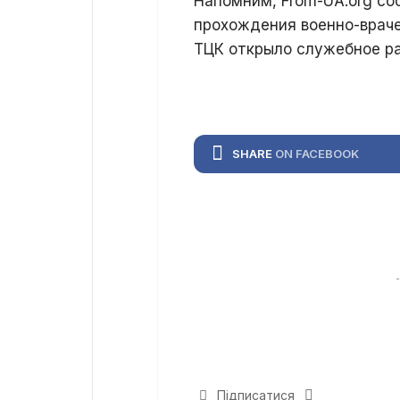
Напомним, From-UA.org со
прохождения военно-врач
ТЦК открыло служебное ра
SHARE
ON FACEBOOK
Підписатися