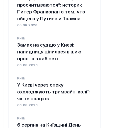
просчитываются”: историк
Питер Франкопан о том, что
общего у Путина и Трампа
05.08.2026
Київ
Замах на суддю у Києві:
нападниця цілилася в шию
просто в кабінеті
06.08.2026
Київ
У Києві через спеку
охолоджують трамвайні колії:
як це працює
06.08.2026
Київ
6 серпня на Київщині День