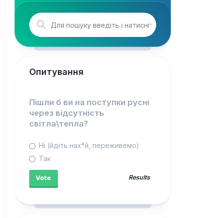
Опитування
Пішли б ви на поступки русні
через відсутність
світла\тепла?
Ні (йдіть нах*й, переживемо)
Так
Results