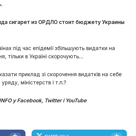
.
нда сигарет из ОРДЛО стоит бюджету Украины
аїнах під час епідемії збільшують видатки на
я, тільки в Україні скорочують…
казати приклад зі скорочення видатків на себе
уряду, міністерств і т.п.?
NFO у Facebook, Twitter і YouTube
SHARE
ON X