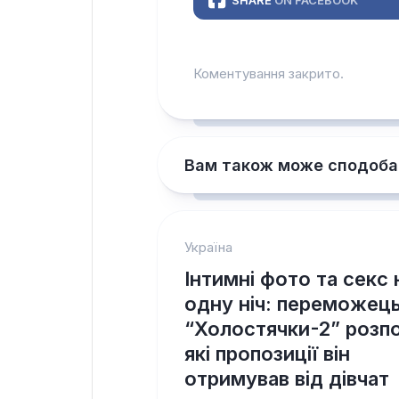
Коментування закрито.
Вам також може сподоба
Україна
Інтимні фото та секс 
одну ніч: переможец
“Холостячки-2” розпо
які пропозиції він
отримував від дівчат