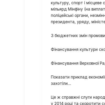
культуру, спорт і місцеве
мільярд Мінфіну (на виплат
поліцейські органи, незмі
президента, уряду, мініст
З бюджетних змін промови
Фінансування культури ско
Фінансування Верховної Ра
Показати приклад економії 
захотіли…
Це ж справжні слуги народ
у 2014 році та скоротити с