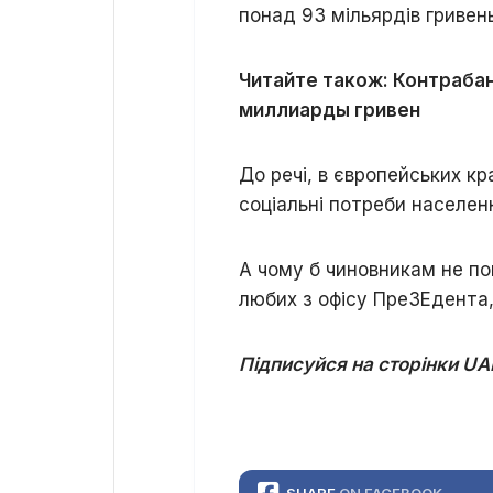
понад 93 мільярдів гривень
Читайте також: Контраба
миллиарды гривен
До речі, в європейських кр
соціальні потреби населенн
А чому б чиновникам не по
любих з офісу ПреЗЕдента, 
Підписуйся на сторінки UAI
SHARE
ON FACEBOOK