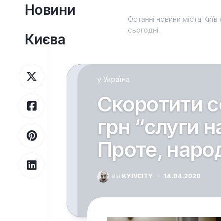
Перейти
Новини
до
Останні новини міста Київ 
вмісту
сьогодні.
Києва
у
Україна
Скоротити с
грн “слуги н
Проте, народ
від
KYIVCITY
·
14.04.2020