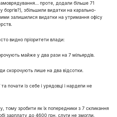
 самоврядування… проте, додали більше 71
у боргів?), збільшили видатки на карально-
нними залишилися видатки на утримання офісу
ерств.
сто видно пріоритети влади:
рочують майже у два рази на 7 мільярдів.
ди скорочують лише на два відсотки.
та почати із себе і урядовці і нардепи не
у, тому зробити як їх попередники з 7 скликання
обі зарплату до 4600 грн, слуги не змогли.