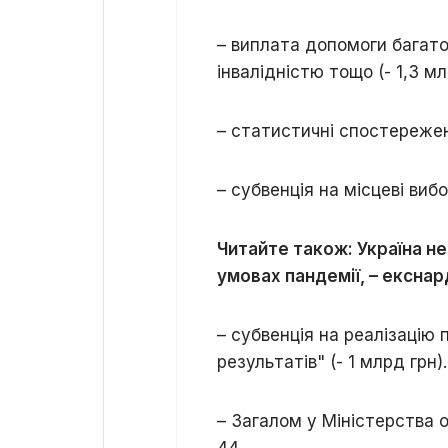
– виплата допомоги багато
інвалідністю тощо (- 1,3 мл
– статистичні спостережен
– субвенція на місцеві вибор
Читайте також: Україна не
умовах пандемії, – ексн
– субвенція на реалізаці
результатів" (- 1 млрд грн).
– Загалом у Міністерства о
44.