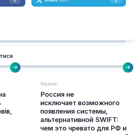
тися
Україна
на
Россия не
ь
исключает возможного
вів,
появления системы,
альтернативной SWIFT:
чем это чревато для РФ и