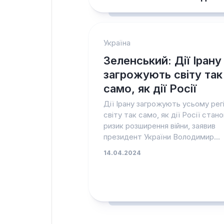
Україна
Зеленський: Дії Ірану
загрожують світу так
само, як дії Росії
Дії Ірану загрожують усьому регі
світу так само, як дії Росії стан
ризик розширення війни, заявив
президент України Володимир...
14.04.2024