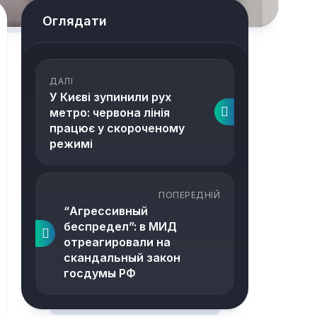
Оглядати
ДАЛІ
У Києві зупинили рух
метро: червона лінія
працює у скороченому
режимі
ПОПЕРЕДНІЙ
“Агрессивный
беспредел”: в МИД
отреагировали на
скандальный закон
госдумы РФ