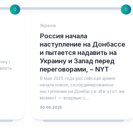
Україна
Россия начала
наступление на Донбассе
и пытается надавить на
Украину и Запад перед
ону і
овлять
переговорами, – NYT
В мае 2025 года российская армия
начала новое, скоординированное
наступление на Донбассе. И в этот же
момент — впервые с...
30.05.2025