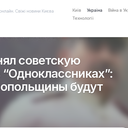
Київ
Україна
Війна в Ук
онлайн. Свіжі новини Києва
Технології
нял советскую
 “Одноклассниках”:
нопольщины будут