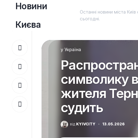
Перейти
Новини
до
Останні новини міста Київ 
вмісту
сьогодні.
Києва
у
Україна
Распростра
символику в
жителя Тер
судить
від
KYIVCITY
·
13.05.2026