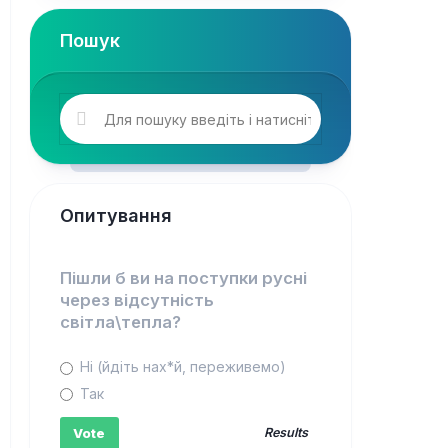
Пошук
Опитування
Пішли б ви на поступки русні
через відсутність
світла\тепла?
Ні (йдіть нах*й, переживемо)
Так
Results