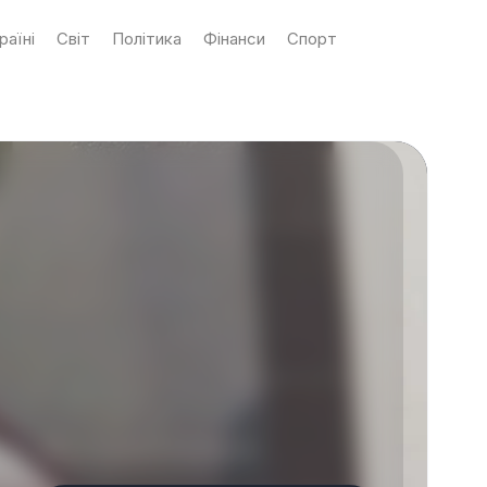
раїні
Світ
Політика
Фінанси
Спорт