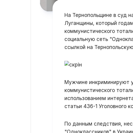
На Тернопольщине в суд н
Луганщины, который года
коммунистического тотал
социальную сеть "Однокла
ссылкой на Тернопольскую
Мужчине инкриминируют 
коммунистического тотали
использованием интернета
статьи 436-1 Уголовного к
По данным следствия, нес
"Одноклассников" в Украи