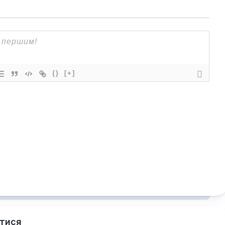
{}
[+]
тися