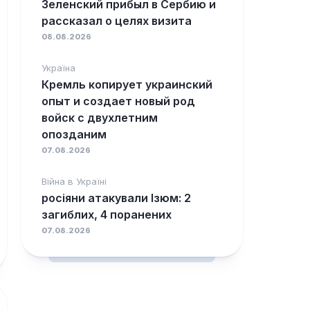
Зеленский прибыл в Сербию и
рассказал о целях визита
08.08.2026
Україна
Кремль копирует украинский
опыт и создает новый род
войск с двухлетним
опозданим
07.08.2026
Війна в Україні
росіяни атакували Ізюм: 2
загиблих, 4 поранених
07.08.2026