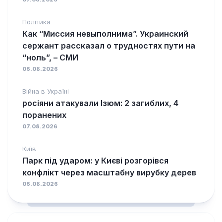
Політика
Как “Миссия невыполнима”. Украинский
сержант рассказал о трудностях пути на
“ноль”, – СМИ
06.08.2026
Війна в Україні
росіяни атакували Ізюм: 2 загиблих, 4
поранених
07.08.2026
Київ
Парк під ударом: у Києві розгорівся
конфлікт через масштабну вирубку дерев
06.08.2026