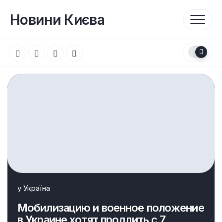
Перейти
до
Новини Києва
вмісту
у
Україна
Мобилизацию и военное положение
в Украине хотят продлить с 7