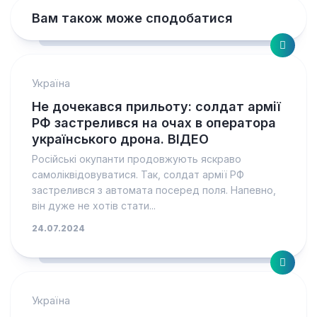
Вам також може сподобатися
Україна
Не дочекався прильоту: солдат армії
РФ застрелився на очах в оператора
українського дрона. ВІДЕО
Російські окупанти продовжують яскраво
самоліквідовуватися. Так, солдат армії РФ
застрелився з автомата посеред поля. Напевно,
він дуже не хотів стати...
24.07.2024
Україна