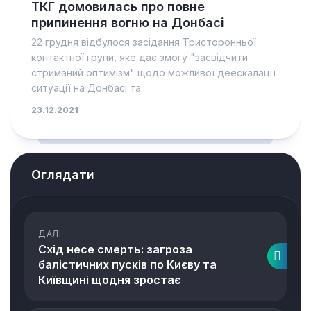
ТКГ домовилась про повне
припинення вогню на Донбасі
22 грудня відбулося засідання Тристоронньої
контактної групи, яке дає змогу "засвідчити
стриманий оптимізм" щодо можливої деескалації
ситуації на Донбасі та...
23.12.2021
Оглядати
ДАЛІ
Схід несе смерть: загроза
балістичних пусків по Києву та
Київщині щодня зростає