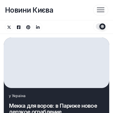
Перейти
до
Новини Києва
вмісту
у
Україна
Мекка для воров: в Париже новое
дерзкое ограбление