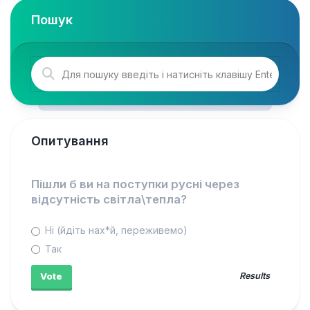
Пошук
Опитування
Пішли б ви на поступки русні через
відсутність світла\тепла?
Ні (йдіть нах*й, переживемо)
Так
Results