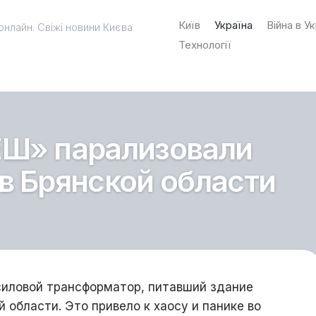
Київ
Україна
Війна в Ук
онлайн. Свіжі новини Києва
Технології
ЕШ» парализовали
в Брянской области
силовой трансформатор, питавший здание
 области. Это привело к хаосу и панике во