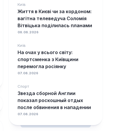
Київ
Життя в Києві чи за кордоном:
вагітна телеведуча Соломія
Вітвіцька поділилась планами
08.08.2026
Київ
На очах у всього світу:
спортсменка з Київщини
перемогла росіянку
07.08.2026
Спорт
Звезда сборной Англии
показал роскошный отдых
после обвинения в нападении
07.08.2026