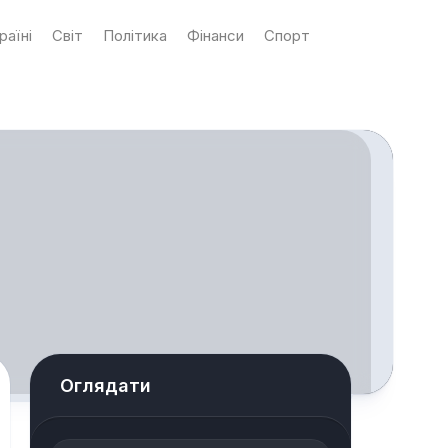
раїні
Світ
Політика
Фінанси
Спорт
Оглядати