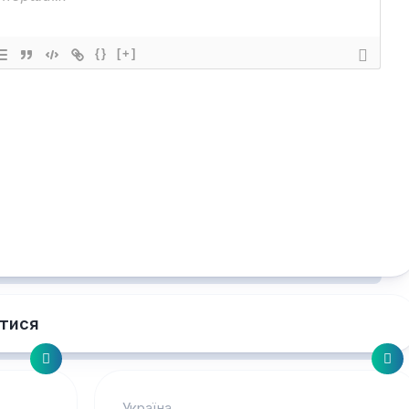
{}
[+]
тися
Україна