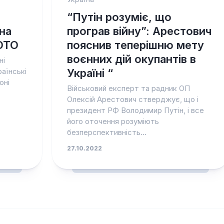
“Путін розуміє, що
на
програв війну”: Арестович
ОТО
пояснив теперішню мету
воєнних дій окупантів в
ні
аїнські
Україні “
оні
Військовий експерт та радник ОП
Олексій Арестович стверджує, що і
президент РФ Володимир Путін, і все
його оточення розуміють
безперспективність...
27.10.2022