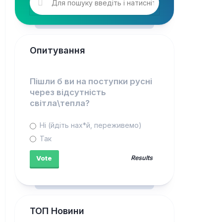
Опитування
Пішли б ви на поступки русні
через відсутність
світла\тепла?
Ні (йдіть нах*й, переживемо)
Так
Results
ТОП Новини