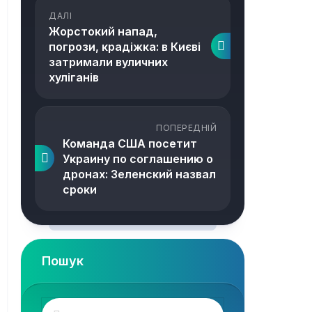
ДАЛІ
Жорстокий напад,
погрози, крадіжка: в Києві
затримали вуличних
хуліганів
ПОПЕРЕДНІЙ
Команда США посетит
Украину по соглашению о
дронах: Зеленский назвал
сроки
Пошук