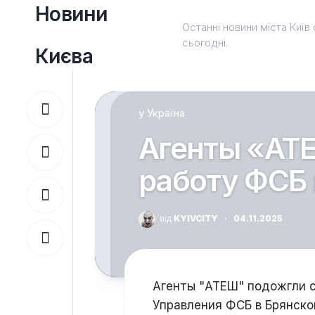
Перейти
Новини
до
Останні новини міста Київ 
вмісту
сьогодні.
Києва
у
Україна
Агенты «АТ
работу ФСБ 
від
KYIVCITY
·
04.11.2025
Агенты "АТЕШ" подожгли 
Управления ФСБ в Брянской