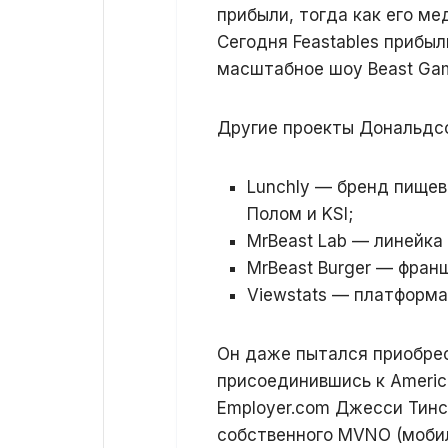
прибыли, тогда как его ме
Сегодня Feastables прибыл
масштабное шоу Beast Game
Другие проекты Дональдс
Lunchly — бренд пищев
Полом и KSI;
MrBeast Lab — линейка
MrBeast Burger — фран
Viewstats — платформа
Он даже пытался приобрес
присоединившись к America
Employer.com Джесси Тинс
собственного MVNO (мобил