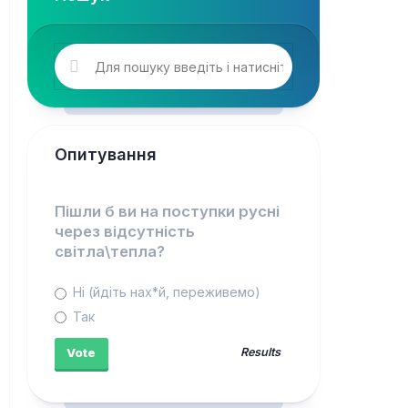
Опитування
Пішли б ви на поступки русні
через відсутність
світла\тепла?
Ні (йдіть нах*й, переживемо)
Так
Results