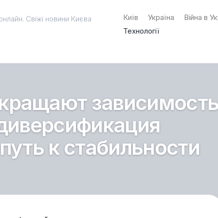
Київ
Україна
Війна в Ук
онлайн. Свіжі новини Києва
Технології
кращают зависимост
 диверсификация
 путь к стабильности