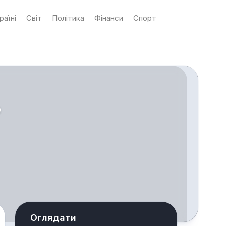
раїні
Світ
Політика
Фінанси
Спорт
ь
Оглядати