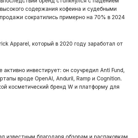
 впоследствии бренд столкнулся с падением
 высокого содержания кофеина и судебными
 продажи сократились примерно на 70% в 2024
ick Apparel, который в 2020 году заработал от
е активно инвестирует: он соучредил Anti Fund,
тапы вроде OpenAI, Anduril, Ramp и Cognition.
ой косметический бренд W и платформу для
ал известным благодаря обзорам и распаковкам