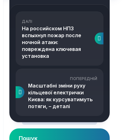
ДАЛІ
На российском НПЗ
вспыхнул пожар после
ночной атаки:
повреждена ключевая
установка
ПОПЕРЕДНІЙ
Масштабні зміни руху
кільцевої електрички
Києва: як курсуватимуть
потяги, – деталі
Пошук