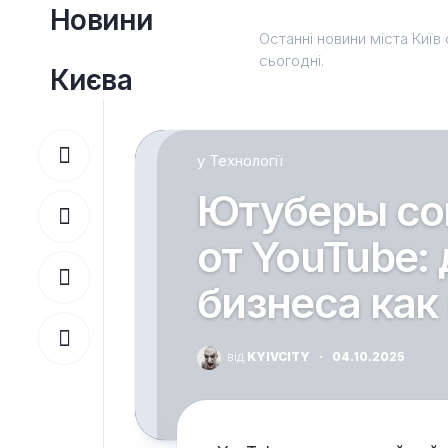
Перейти
Новини
до
Останні новини міста Київ 
вмісту
сьогодні.
Києва
у
Технології
Ютуберы со
от YouTube:
бизнеса как
від
KYIVCITY
·
04.10.2025