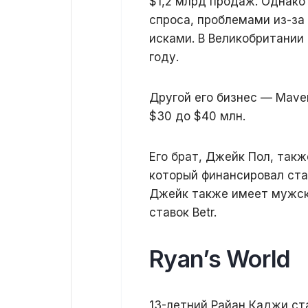
$1,2 млрд продаж. Однако
спроса, проблемами из-за
исками. В Великобритании
году.
Другой его бизнес — Maver
$30 до $40 млн.
Его брат, Джейк Пол, такж
который финансировал стар
Джейк также имеет мужск
ставок Betr.
Ryan’s World
13-летний Райан Каджи ст