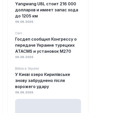
Yangwang U8L стоит 216 000
долларов и имеет запас хода
до 1205 км
09.08.2026
Світ
Госдеп сообщил Конгрессу о
передаче Украине турецких
ATACMS и установок M270
09.08.2026
Війна в Україні
У Києві озеро Кирилівське
знову забруднено після
ворожего удару
08.08.2026