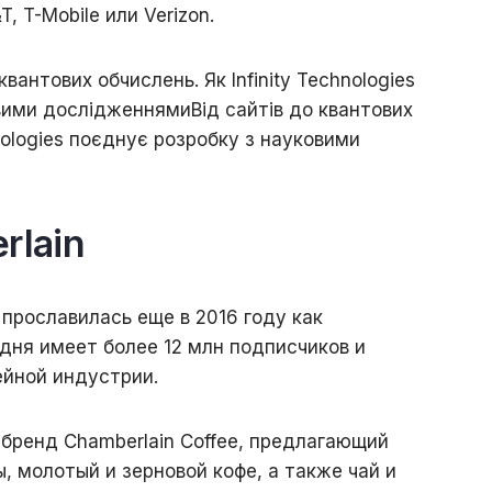
 T-Mobile или Verizon.
квантових обчислень. Як Infinity Technologies
овими дослідженнями
Від сайтів до квантових
hnologies поєднує розробку з науковими
lain
прославилась еще в 2016 году как
одня имеет более 12 млн подписчиков и
ейной индустрии.
 бренд Chamberlain Coffee, предлагающий
, молотый и зерновой кофе, а также чай и