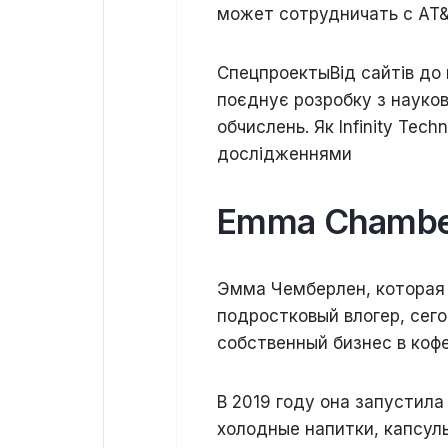
может сотрудничать с AT&T,
Спецпроекты
Від сайтів до 
поєднує розробку з наук
обчислень. Як Infinity Tec
дослідженнями
Emma Chamber
Эмма Чемберлен, которая 
подростковый влогер, сег
собственный бизнес в коф
В 2019 году она запустила
холодные напитки, капсулы