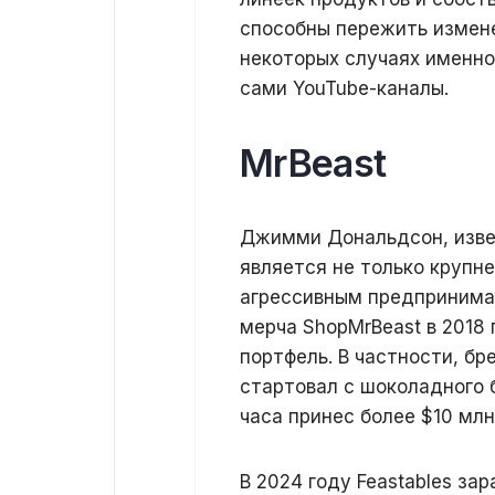
способны пережить измене
некоторых случаях именно
сами YouTube-каналы.
MrBeast
Джимми Дональдсон, извес
является не только крупн
агрессивным предпринимат
мерча ShopMrBeast в 2018
портфель. В частности, бр
стартовал с шоколадного б
часа принес более $10 млн
В 2024 году Feastables за