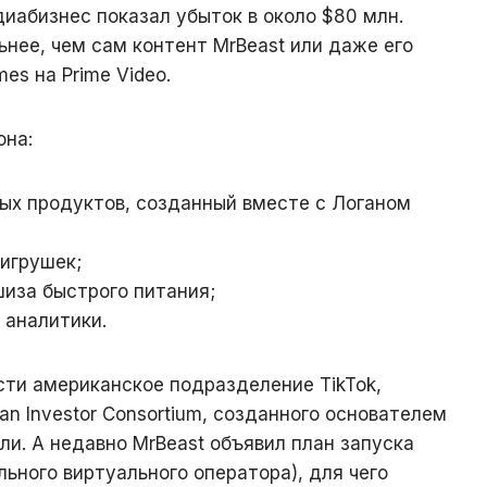
диабизнес показал убыток в около $80 млн.
ьнее, чем сам контент MrBeast или даже его
s на Prime Video.
она:
ых продуктов, созданный вместе с Логаном
 игрушек;
шиза быстрого питания;
 аналитики.
ти американское подразделение TikTok,
n Investor Consortium, созданного основателем
ли. А недавно MrBeast объявил план запуска
ьного виртуального оператора), для чего