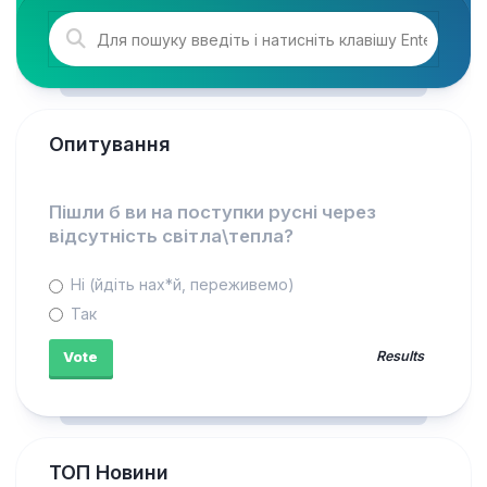
Опитування
Пішли б ви на поступки русні через
відсутність світла\тепла?
Ні (йдіть нах*й, переживемо)
Так
Results
ТОП Новини