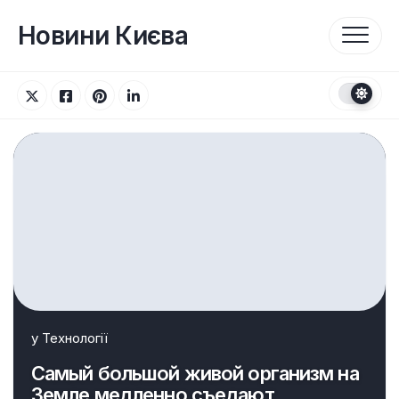
Перейти
до
Новини Києва
вмісту
у
Технології
Самый большой живой организм на
Земле медленно съедают