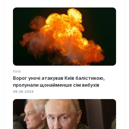
Київ
Ворог уночі атакував Київ балістикою,
пролунали щонайменше сім вибухів
08.08.2026