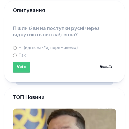
Опитування
Пішли б ви на поступки русні через
відсутність світла\тепла?
Ні (йдіть нах*й, переживемо)
Так
Results
ТОП Новини