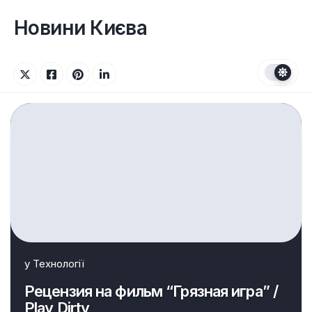
Перейти
до
Новини Києва
вмісту
у
Технології
Рецензия на фильм “Грязная игра” /
Play Dirty