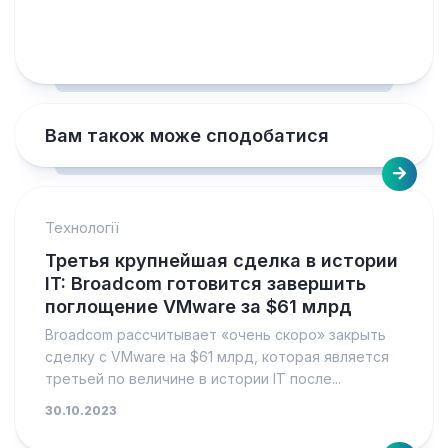
Вам також може сподобатися
Технології
Третья крупнейшая сделка в истории
IT: Broadcom готовится завершить
поглощение VMware за $61 млрд
Broadcom рассчитывает «очень скоро» закрыть
сделку с VMware на $61 млрд, которая является
третьей по величине в истории IT после...
30.10.2023