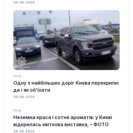
09.08.2026
Київ
Одну з найбільших доріг Києва перекрили:
де і як об’їхати
09.08.2026
Київ
Неземна краса і сотня ароматів: у Києві
відкрилась квіткова виставка, – ФОТО
08.08.2026