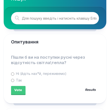
Опитування
Пішли б ви на поступки русні через
відсутність світла\тепла?
Ні (йдіть нах*й, переживемо)
Так
Results