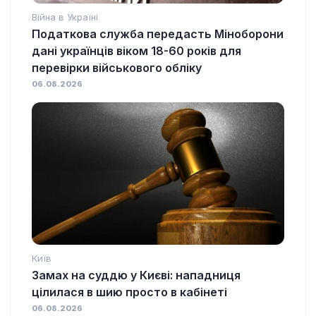
Війна в Україні
Податкова служба передасть Міноборони
дані українців віком 18-60 років для
перевірки військового обліку
06.08.2026
Київ
Замах на суддю у Києві: нападниця
цілилася в шию просто в кабінеті
06.08.2026