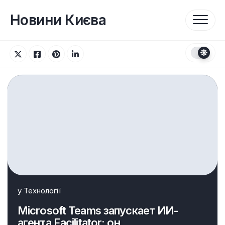
Перейти
до
Новини Києва
вмісту
у
Технології
Microsoft Teams запускает ИИ-
агента Facilitator: он