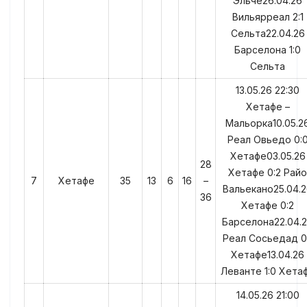
Эльче26.04.26
Вильярреал 2:1
Сельта22.04.26
Барселона 1:0
Сельта
13.05.26 22:30
Хетафе –
Мальорка10.05.2
Реал Овьедо 0:
Хетафе03.05.26
28
Хетафе 0:2 Райо
7
Хетафе
35
13
6
16
–
Вальекано25.04.
36
Хетафе 0:2
Барселона22.04.
Реал Сосьедад 0
Хетафе13.04.26
Леванте 1:0 Хета
14.05.26 21:00