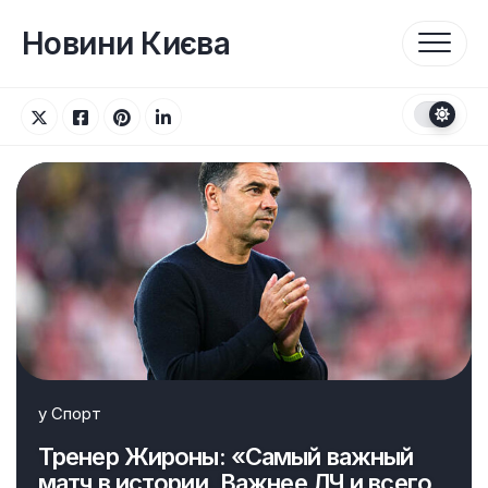
Перейти
до
Новини Києва
вмісту
у
Спорт
Тренер Жироны: «Самый важный
матч в истории. Важнее ЛЧ и всего