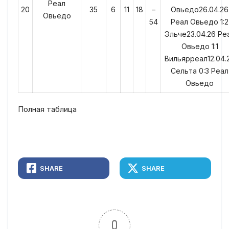
Реал
20
35
6
11
18
–
Овьедо26.04.26
Овьедо
54
Реал Овьедо 1:2
Эльче23.04.26 Ре
Овьедо 1:1
Вильярреал12.04.
Сельта 0:3 Реал
Овьедо
Полная таблица
SHARE
SHARE
0