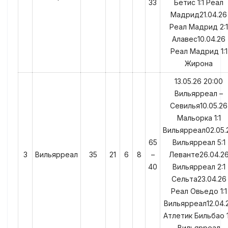
33
Бетис 1:1 Реал
Мадрид21.04.26
Реал Мадрид 2:1
Алавес10.04.26
Реал Мадрид 1:1
Жирона
13.05.26 20:00
Вильярреал –
Севилья10.05.26
Мальорка 1:1
Вильярреал02.05.
65
Вильярреал 5:1
3
Вильярреал
35
21
6
8
–
Леванте26.04.2
40
Вильярреал 2:1
Сельта23.04.26
Реал Овьедо 1:1
Вильярреал12.04.
Атлетик Бильбао 1
Вильярреал