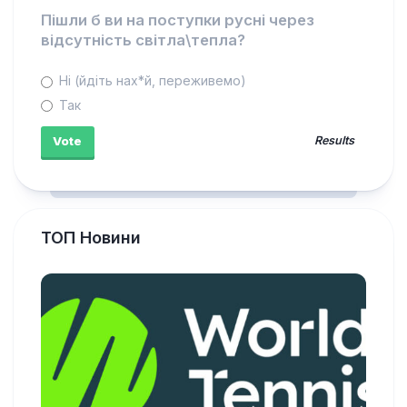
Пішли б ви на поступки русні через
відсутність світла\тепла?
Ні (йдіть нах*й, переживемо)
Так
Results
ТОП Новини