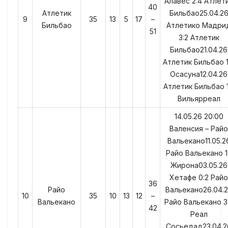
Алавес 2:4 Атлет
40
Атлетик
Бильбао25.04.2
9
35
13
5
17
–
Бильбао
Атлетико Мадри
51
3:2 Атлетик
Бильбао21.04.26
Атлетик Бильбао 1
Осасуна12.04.26
Атлетик Бильбао 1
Вильярреал
14.05.26 20:00
Валенсия – Райо
Вальекано11.05.2
Райо Вальекано 1:
Жирона03.05.26
Хетафе 0:2 Райо
36
Райо
Вальекано26.04.
10
35
10
13
12
–
Вальекано
Райо Вальекано 3
42
Реал
Сосьедад23.04.2