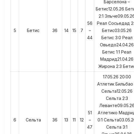
Барселона –
Бетис12.05.26 Бет
2:1 Эльче09.05.2
56
Реал Сосьедад 2
5
Бетис
36
14
15
7
–
Бетис03.05.26
44
Бетис 3:0 Реал
Овьедо24.04.26
Бетис 1:1 Реал
Мадрид21.04.26
Жирона 2:3 Бети
17.05.26 20:00
Атлетик Бильбао
Сельта12.05.26
Сельта 2:3
Леванте09.05.2
51
Атлетико Мадри
6
Сельта
36
13
11
12
–
0:1 Сельта03.05.2
47
Сельта 3:1