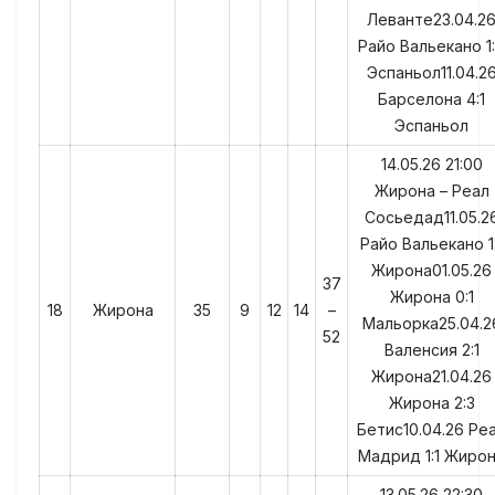
Леванте23.04.2
Райо Вальекано 1
Эспаньол11.04.2
Барселона 4:1
Эспаньол
14.05.26 21:00
Жирона – Реал
Сосьедад11.05.2
Райо Вальекано 1:
Жирона01.05.26
37
Жирона 0:1
18
Жирона
35
9
12
14
–
Мальорка25.04.2
52
Валенсия 2:1
Жирона21.04.26
Жирона 2:3
Бетис10.04.26 Ре
Мадрид 1:1 Жиро
13.05.26 22:30