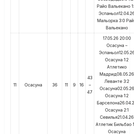
Райо Вальекано 1
Эспаньол12.04.2
Мальорка 3:0 Ра
Вальекано
17.05.26 20:00
Осасуна –
Эспаньол12.05.2
Осасуна 1:2
Атлетико
Мадрид08.05.26
43
Леванте 3:2
11
Осасуна
36
11
9
16
–
Осасуна02.05.2
47
Осасуна 1:2
Барселона26.04.
Осасуна 2:1
Севилья21.04.26
Атлетик Бильбао 1
Осасуна