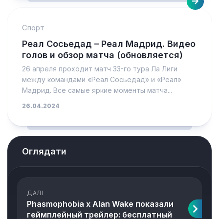
Спорт
Реал Сосьедад – Реал Мадрид. Видео
голов и обзор матча (обновляется)
26 апреля проходит матч 33-го тура Ла Лиги
между командами «Реал Сосьедад» и «Реал»
Мадрид. Все самые яркие моменты матча...
26.04.2024
Оглядати
ДАЛІ
Phasmophobia x Alan Wake показали
геймплейный трейлер: бесплатный