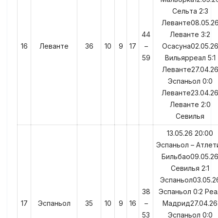
Сельта 2:3
Леванте08.05.2
44
Леванте 3:2
16
Леванте
36
10
9
17
–
Осасуна02.05.2
59
Вильярреал 5:1
Леванте27.04.2
Эспаньол 0:0
Леванте23.04.2
Леванте 2:0
Севилья
13.05.26 20:00
Эспаньол – Атлет
Бильбао09.05.2
Севилья 2:1
Эспаньол03.05.2
38
Эспаньол 0:2 Реа
17
Эспаньол
35
10
9
16
–
Мадрид27.04.26
53
Эспаньол 0:0