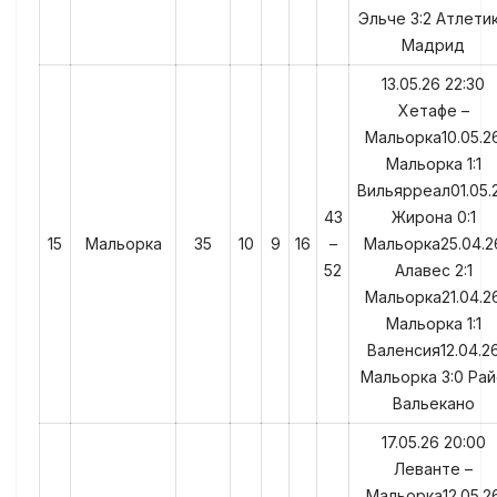
Эльче 3:2 Атлети
Мадрид
13.05.26 22:30
Хетафе –
Мальорка10.05.2
Мальорка 1:1
Вильярреал01.05.
43
Жирона 0:1
15
Мальорка
35
10
9
16
–
Мальорка25.04.2
52
Алавес 2:1
Мальорка21.04.2
Мальорка 1:1
Валенсия12.04.2
Мальорка 3:0 Ра
Вальекано
17.05.26 20:00
Леванте –
Мальорка12.05.2