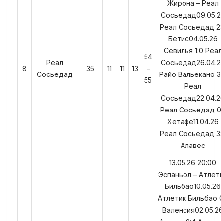
Жирона – Реал
Сосьедад09.05.2
Реал Сосьедад 2
Бетис04.05.26
Севилья 1:0 Реа
54
Реал
Сосьедад26.04.2
8
35
11
11
13
–
Сосьедад
Райо Вальекано 3
55
Реал
Сосьедад22.04.2
Реал Сосьедад 0
Хетафе11.04.26
Реал Сосьедад 3
Алавес
13.05.26 20:00
Эспаньол – Атлет
Бильбао10.05.26
Атлетик Бильбао 0
Валенсия02.05.2