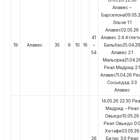
Алавес –
Барселона09.05.
Эльче 1:1
Алавес02.05.26
41
Алавес 2:4 Атлет
19
Алавес
35
9
10
16
–
Бильбао25.04.2
54
Алавес 2:1
Мальорка21.04.2
Реал Мадрид 2:1
Алавес11.04.26 Ре
Сосьедад 3:3
Алавес
14.05.26 22:30 Ре
Мадрид – Реал
Овьедо10.05.26
Реал Овьедо 0:
Хетафе03.05.26
26
Бетис 3:0 Реал