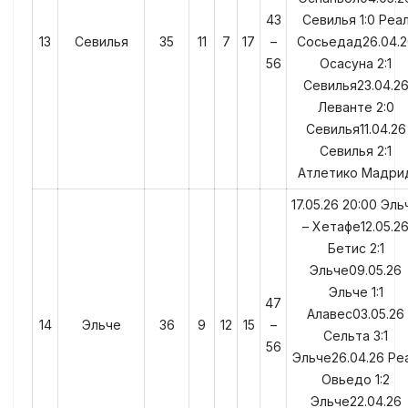
43
Севилья 1:0 Реа
13
Севилья
35
11
7
17
–
Сосьедад26.04.2
56
Осасуна 2:1
Севилья23.04.2
Леванте 2:0
Севилья11.04.26
Севилья 2:1
Атлетико Мадри
17.05.26 20:00 Эль
– Хетафе12.05.2
Бетис 2:1
Эльче09.05.26
Эльче 1:1
47
Алавес03.05.26
14
Эльче
36
9
12
15
–
Сельта 3:1
56
Эльче26.04.26 Ре
Овьедо 1:2
Эльче22.04.26