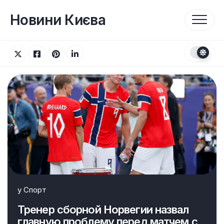
Перейти
до
Новини Києва
вмісту
у
Спорт
Тренер сборной Норвегии назвал
главную проблему перед матчем с