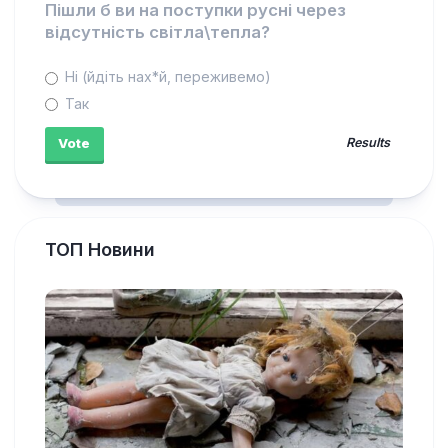
Пішли б ви на поступки русні через
відсутність світла\тепла?
Ні (йдіть нах*й, переживемо)
Так
Results
ТОП Новини