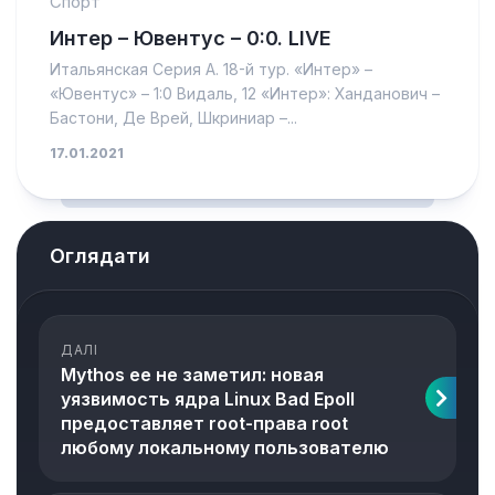
Спорт
Интер – Ювентус – 0:0. LIVE
Итальянская Серия А. 18-й тур. «Интер» –
«Ювентус» – 1:0 Видаль, 12 «Интер»: Ханданович –
Бастони, Де Врей, Шкриниар –...
17.01.2021
Оглядати
ДАЛІ
Mythos ее не заметил: новая
уязвимость ядра Linux Bad Epoll
предоставляет root-права root
любому локальному пользователю