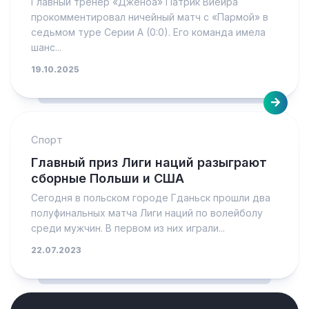
Главный тренер «Дженоа» Патрик Виейра
прокомментировал ничейный матч с «Пармой» в
седьмом туре Серии А (0:0). Его команда имела
шанс...
19.10.2025
Спорт
Главный приз Лиги наций разыграют
сборные Польши и США
Сегодня в польском городе Гданьск прошли два
полуфинальных матча Лиги наций по волейболу
среди мужчин. В первом из них играли...
22.07.2023