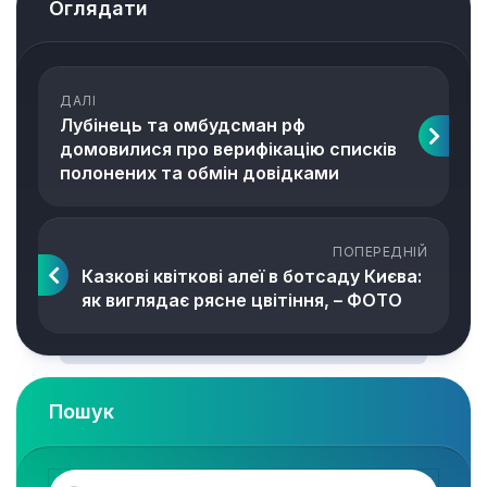
Оглядати
ДАЛІ
Лубінець та омбудсман рф
домовилися про верифікацію списків
полонених та обмін довідками
ПОПЕРЕДНІЙ
Казкові квіткові алеї в ботсаду Києва:
як виглядає рясне цвітіння, – ФОТО
Пошук