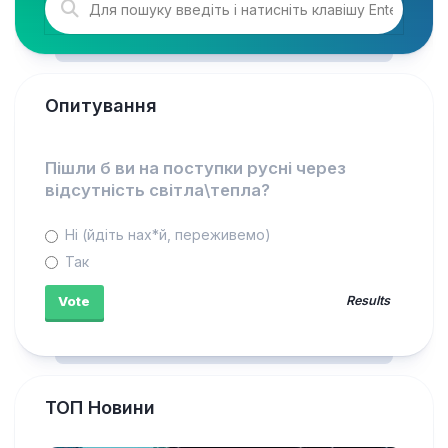
Опитування
Пішли б ви на поступки русні через
відсутність світла\тепла?
Ні (йдіть нах*й, переживемо)
Так
Results
ТОП Новини