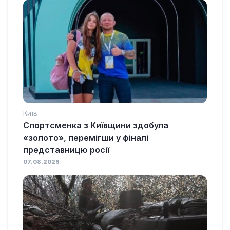
Київ
Спортсменка з Київщини здобула
«золото», перемігши у фіналі
представницю росії
07.08.2026