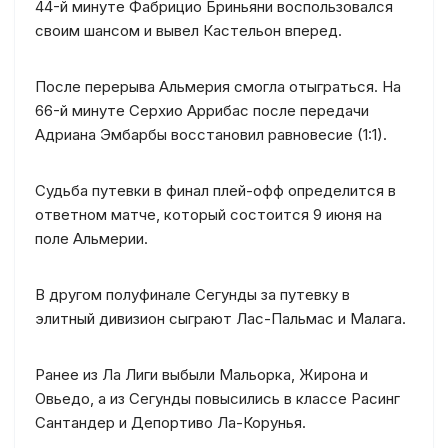
44-й минуте Фабрицио Бриньяни воспользовался
своим шансом и вывел Кастельон вперед.
После перерыва Альмерия смогла отыграться. На
66-й минуте Серхио Аррибас после передачи
Адриана Эмбарбы восстановил равновесие (1:1).
Судьба путевки в финал плей-офф определится в
ответном матче, который состоится 9 июня на
поле Альмерии.
В другом полуфинале Сегунды за путевку в
элитный дивизион сыграют Лас-Пальмас и Малага.
Ранее из Ла Лиги выбыли Мальорка, Жирона и
Овьедо, а из Сегунды повысились в классе Расинг
Сантандер и Депортиво Ла-Корунья.