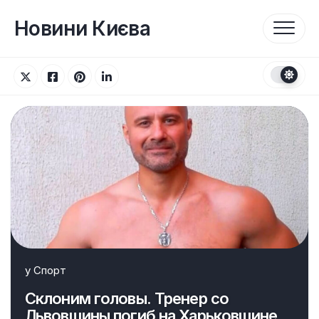
Перейти
до
Новини Києва
вмісту
у
Спорт
Склоним головы. Тренер со
Львовщины погиб на Харьковщине