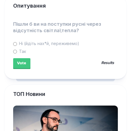
Опитування
Пішли б ви на поступки русні через
відсутність світла\тепла?
Ні (йдіть нах*й, переживемо)
Так
Results
ТОП Новини