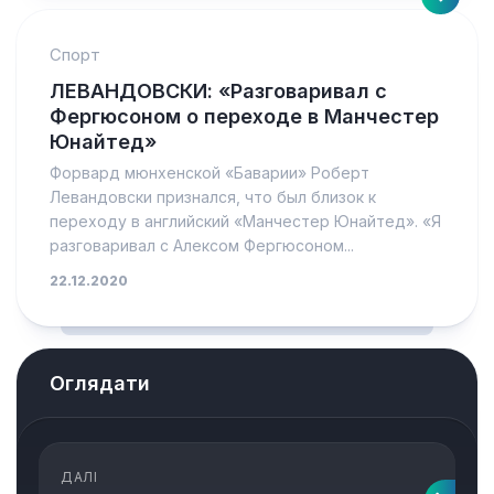
Спорт
ЛЕВАНДОВСКИ: «Разговаривал с
Фергюсоном о переходе в Манчестер
Юнайтед»
Форвард мюнхенской «Баварии» Роберт
Левандовски признался, что был близок к
переходу в английский «Манчестер Юнайтед». «Я
разговаривал с Алексом Фергюсоном...
22.12.2020
Оглядати
ДАЛІ