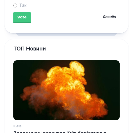
Так
Results
ТОП Новини
Київ
Ворог уночі атакував Київ балістикою,