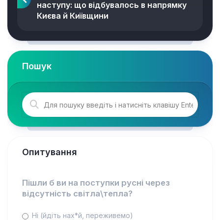
наступу: що відбувалось в напрямку
Києва й Київщини
Пошук
Опитування
Пішли б ви на поступки русні через
відсутність світла\тепла?
Ні (йдіть нах*й, переживемо)