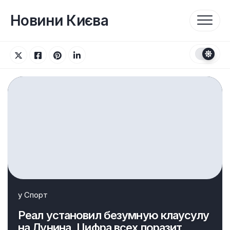
Перейти
до
Новини Києва
вмісту
у
Спорт
Реал установил безумную клаусулу
на Лунина. Цифра всех поразит