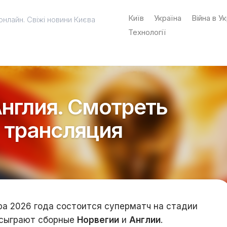
Київ
Україна
Війна в Ук
онлайн. Свіжі новини Києва
Технології
Англия. Смотреть
E трансляция
ра 2026 года состоится суперматч на стадии
 сыграют сборные
Норвегии
и
Англии
.