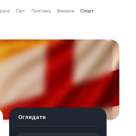
раїні
Світ
Політика
Фінанси
Спорт
Оглядати