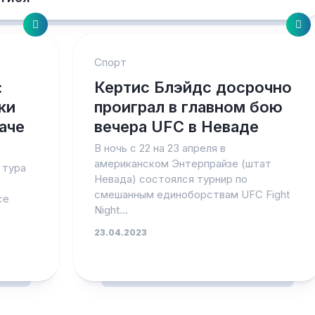
Спорт
:
Кертис Блэйдс досрочно
ки
проиграл в главном бою
аче
вечера UFC в Неваде
В ночь с 22 на 23 апреля в
американском Энтерпрайзе (штат
 тура
Невада) состоялся турнир по
смешанным единоборствам UFC Fight
се
Night...
23.04.2023