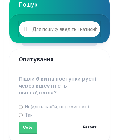
Пошук
Опитування
Пішли б ви на поступки русні
через відсутність
світла\тепла?
Ні (йдіть нах*й, переживемо)
Так
Results