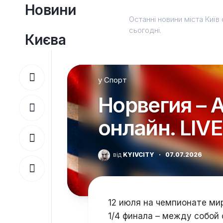
Перейти
Новини
до
Останні новини міста Київ 
вмісту
сьогодні.
Києва
у
Спорт
Норвегия – 
онлайн. LIV
від
KYIVCITY
·
07.07.2026
12 июля на чемпионате ми
1/4 финала – между собой