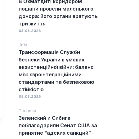
В Охматдиті коридором
пошани провели маленького
донора: його органи врятують
три життя
08.08.2026
Київ
Трансформація Служби
безпеки України в умовах
екзистенційної війни: баланс
між євроінтеграційними
стандартами та безпековою
стійкістю
08.08.2026
Політика
Зеленский и Сибига
поблагодарили Сенат США за
принятие “адских санкций”