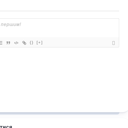
{}
[+]
тися