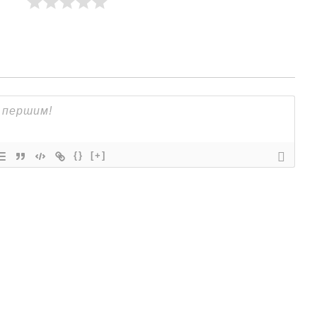
{}
[+]