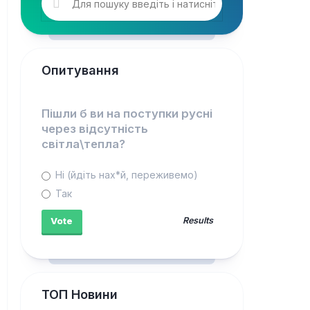
Опитування
Пішли б ви на поступки русні
через відсутність
світла\тепла?
Ні (йдіть нах*й, переживемо)
Так
Results
ТОП Новини