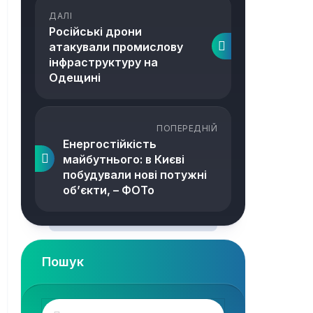
ДАЛІ
Російські дрони
атакували промислову
інфраструктуру на
Одещині
ПОПЕРЕДНІЙ
Енергостійкість
майбутнього: в Києві
побудували нові потужні
об’єкти, – ФОТо
Пошук