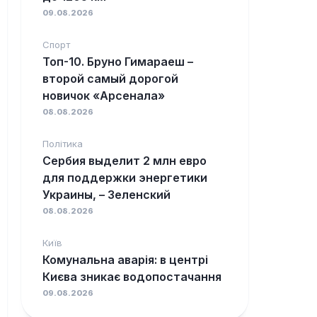
09.08.2026
Спорт
Топ-10. Бруно Гимараеш –
второй самый дорогой
новичок «Арсенала»
08.08.2026
Політика
Сербия выделит 2 млн евро
для поддержки энергетики
Украины, – Зеленский
08.08.2026
Київ
Комунальна аварія: в центрі
Києва зникає водопостачання
09.08.2026