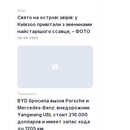
Київ
Свято на острові звірів: у
Київзоо привітали з іменинами
найстарішого ссавця, – ФОТО
08.08.2026
Технології
BYD бросила вызов Porsche и
Mercedes-Benz: внедорожник
Yangwang U8L стоит 216 000
долларов и имеет запас хода
до 1205 км