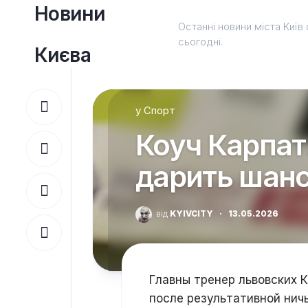
Перейти
Новини
до
Останні новини міста Київ 
вмісту
сьогодні.
Києва
у
Спорт
Коуч Карпат
дарить шанс
від
KYIVCITY
·
13.05.2026
Главны тренер львовских 
после результативной нич