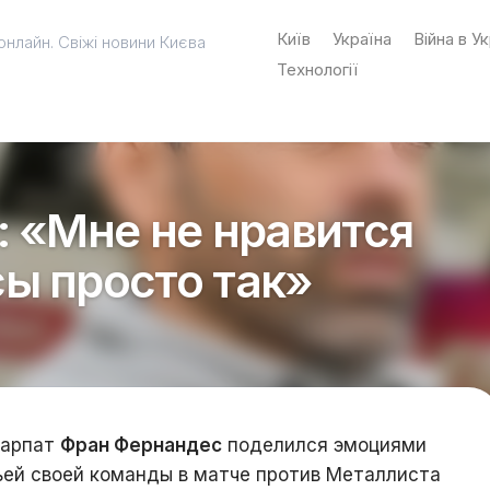
Київ
Україна
Війна в Ук
онлайн. Свіжі новини Києва
Технології
: «Мне не нравится
ы просто так»
Карпат
Фран Фернандес
поделился эмоциями
ьей своей команды в матче против Металлиста