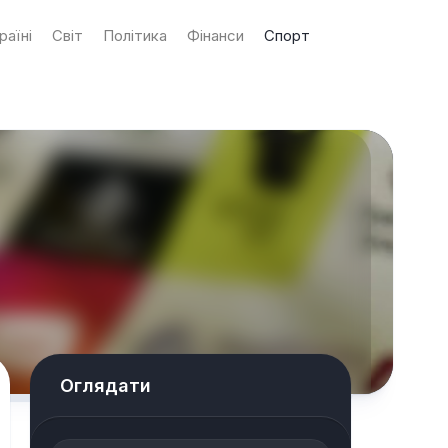
раїні
Світ
Політика
Фінанси
Спорт
Оглядати