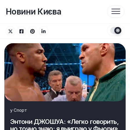
Перейти
до
Новини Києва
вмісту
у
Спорт
Энтони ДЖОШУА: «Легко говорить,
но точно знаю: я выиграю у Фьюри»