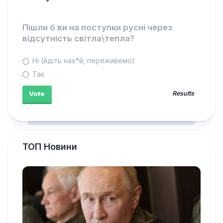
Пішли б ви на поступки русні через
відсутність світла\тепла?
Ні (йдіть нах*й, переживемо)
Так
Results
ТОП Новини