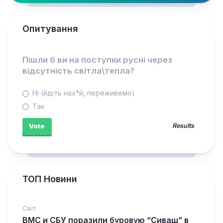
Опитування
Пішли б ви на поступки русні через
відсутність світла\тепла?
Ні (йдіть нах*й, переживемо)
Так
Results
ТОП Новини
Світ
ВМС и СБУ поразили буровую “Сиваш” в