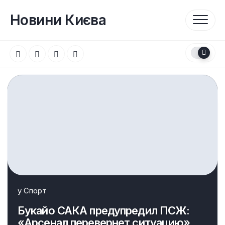
Перейти
до
Новини Києва
вмісту
у
Спорт
Букайо САКА предупредил ПСЖ:
«Арсенал перевернет ситуацию»