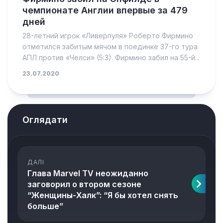
чемпионате Англии впервые за 479
дней
28-летний игрок «Ливерпуля» Роберто Фирмино
отметился забитым мячом в поединке 37-го тура
АПЛ против «Челси» (5:3). Фирмино забил на 55-й...
23.07.2020
Оглядати
ДАЛІ
Глава Marvel TV неожиданно
заговорил о втором сезоне
“Женщины-Халк”: “Я бы хотел снять
больше”