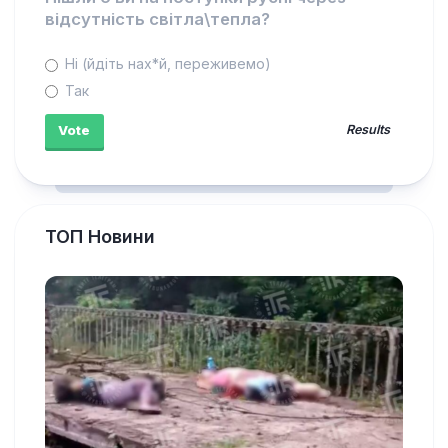
відсутність світла\тепла?
Ні (йдіть нах*й, переживемо)
Так
Results
ТОП Новини