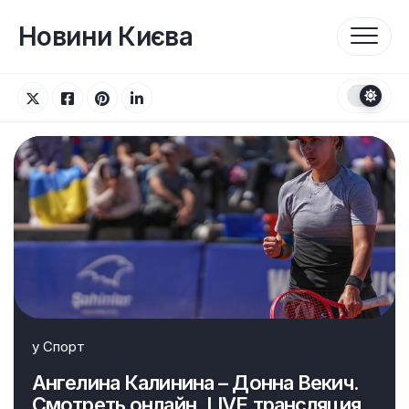
Перейти
до
Новини Києва
вмісту
у
Спорт
Ангелина Калинина – Донна Векич.
Смотреть онлайн. LIVE трансляция