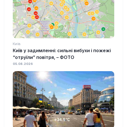
Київ
Київ у задимленні: сильні вибухи і пожежі
“отруїли” повітря, – ФОТО
05.08.2026