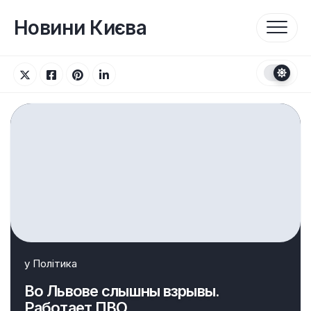
Перейти
до
Новини Києва
вмісту
у
Політика
Во Львове слышны взрывы.
Работает ПВО