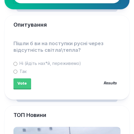
Опитування
Пішли б ви на поступки русні через
відсутність світла\тепла?
Ні (йдіть нах*й, переживемо)
Так
Results
ТОП Новини