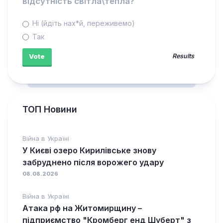
відсутність світла\тепла?
Ні (йдіть нах*й, переживемо)
Так
Results
ТОП Новини
Війна в Україні
У Києві озеро Кирилівське знову
забруднено після ворожего удару
08.08.2026
Війна в Україні
Атака рф на Житомирщину –
підприємство "Кромберг енд Шуберт" з