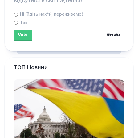
відсутність світла\тепла?
Ні (йдіть нах*й, переживемо)
Так
Results
ТОП Новини