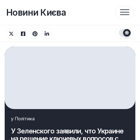
Перейти
до
Новини Києва
вмісту
у
Політика
У Зеленского заявили, что Украине
на решение ключевых вопросов с