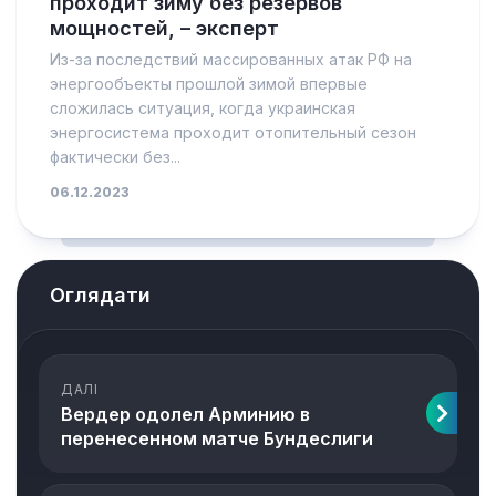
проходит зиму без резервов
мощностей, – эксперт
Из-за последствий массированных атак РФ на
энергообъекты прошлой зимой впервые
сложилась ситуация, когда украинская
энергосистема проходит отопительный сезон
фактически без...
06.12.2023
Оглядати
ДАЛІ
Вердер одолел Арминию в
перенесенном матче Бундеслиги