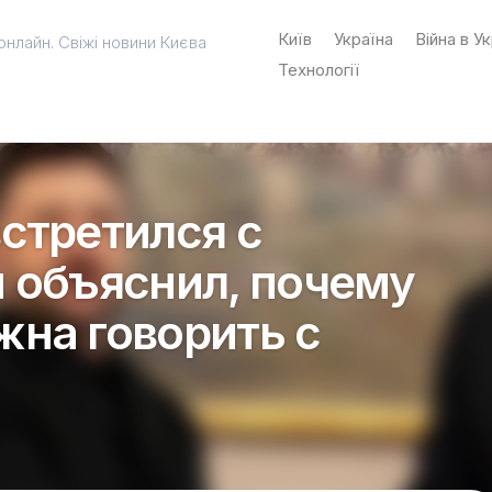
Київ
Україна
Війна в Ук
онлайн. Свіжі новини Києва
Технології
стретился с
 объяснил, почему
на говорить с