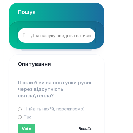
Пошук
Опитування
Пішли б ви на поступки русні
через відсутність
світла\тепла?
Ні (йдіть нах*й, переживемо)
Так
Results