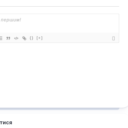
{}
[+]
тися