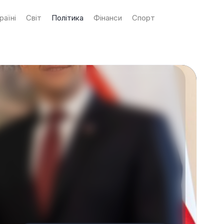
раїні
Світ
Політика
Фінанси
Спорт