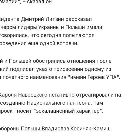
матии", – сказал он.
зидента Дмитрий Литвин рассказал
ечером лидеры Украины и Польши имели
оговорились, что сегодня попытаются
проведения еще одной встречи.
й и Польшей обострились отношения после
ский подписал указ о присвоении одному из
 почетного наименования "имени Героев УПА".
Кароля Навроцкого негативно отреагировали на
 созданию Национального пантеона. Там
проект носит "эскалационный характер".
нобороны Польши Владислав Косиняк-Камиш