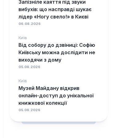
Запізніле каяття під звуки
вибухів: що насправді шукає
лідер «Ногу свело!» в Києві
06.08.2026
Київ
Від собору до дзвіниці: Софію
Київську можна дослідити не
виходячи з дому
05.08.2026
Київ
Музей Майдану відкрив
онлайн-доступ до унікальної
книжкової колекції
05.08.2026