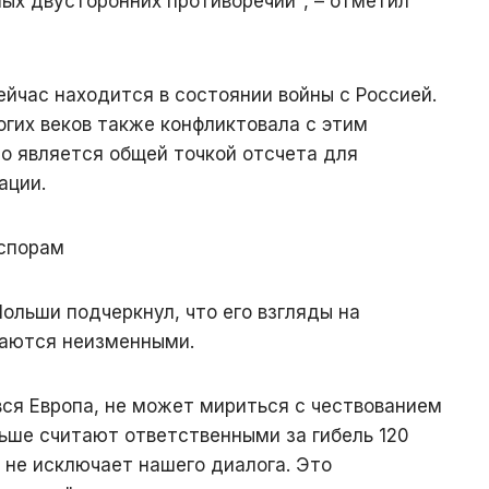
ых двусторонних противоречий", – отметил
ейчас находится в состоянии войны с Россией.
гих веков также конфликтовала с этим
то является общей точкой отсчета для
ации.
 спорам
ольши подчеркнул, что его взгляды на
таются неизменными.
 вся Европа, не может мириться с чествованием
льше считают ответственными за гибель 120
 не исключает нашего диалога. Это