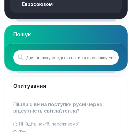
Евросоюзом
Пошук
Опитування
Пішли б ви на поступки русні через
відсутність світла\тепла?
Ні (йдіть нах*й, переживемо)
Так