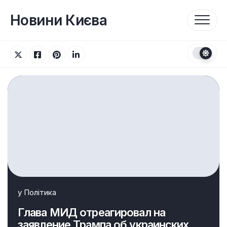
Перейти
до
Новини Києва
вмісту
у
Політика
Глава МИД отреагировал на
заявление Трампа об украинских