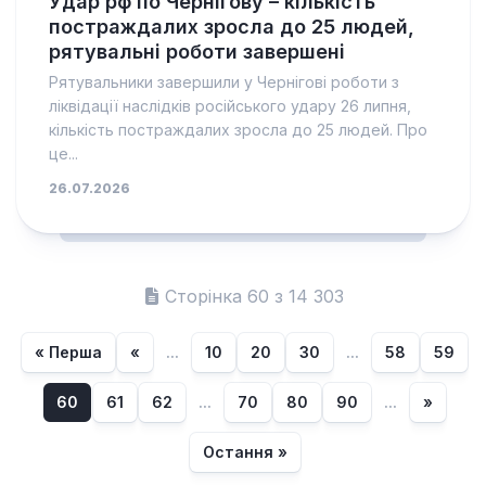
Удар рф по Чернігову – кількість
постраждалих зросла до 25 людей,
рятувальні роботи завершені
Рятувальники завершили у Чернігові роботи з
ліквідації наслідків російського удару 26 липня,
кількість постраждалих зросла до 25 людей. Про
це...
26.07.2026
Сторінка 60 з 14 303
« Перша
«
...
10
20
30
...
58
59
60
61
62
...
70
80
90
...
»
Остання »