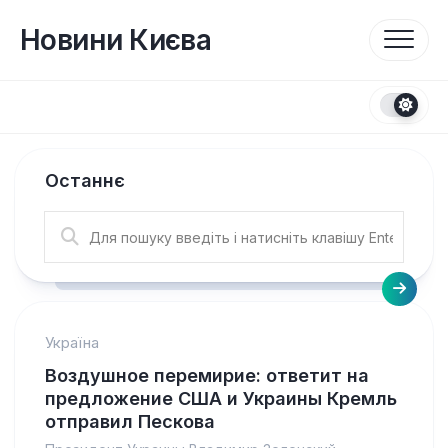
Перейти
до
Новини Києва
вмісту
Останнє
Україна
Воздушное перемирие: ответит на
предложение США и Украины Кремль
отправил Пескова