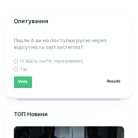
Опитування
Пішли б ви на поступки русні через
відсутність світла\тепла?
Ні (йдіть нах*й, переживемо)
Так
Results
ТОП Новини