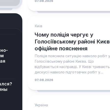
07.08.2026
Київ
Чому поліція чергує у
Голосіївському районі Києв
офіційне пояснення
чно-
ом
Поліція пояснила ситуацію навколо робіт 
бая
Голосіївському районі Києва. Що
відбувається насправді. У Києві тривають
дискусії навколо підготовчих робіт у...
07.08.2026
ался?
ины
Україна