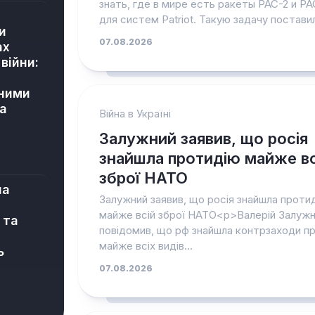
знать, где в мире есть ракеты PAC-2 и PA
для систем Patriot. Такую задачу поставил
и
07.08.2026
ах
війни:
йними
а
Війна в Україні
Залужний заявив, що росія
знайшла протидію майже вс
зброї НАТО
на
Залужний заявив, що росія знайшла проти
майже всій зброї НАТО<p>Валерій Залуж
 та
повідомив, що рф знайшла контрзаходи п
майже всіх видів...
ь
07.08.2026