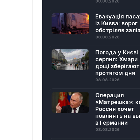
08.08.2026
Евакуація паса
із Києва: ворог
обстріляв залі
08.08.2026
Погода у Києві
серпня: Хмари 
дощі зберігаю
протягом дня
08.08.2026
Операция
«Матрешка»: к
Россия хочет
повлиять на в
в Германии
08.08.2026