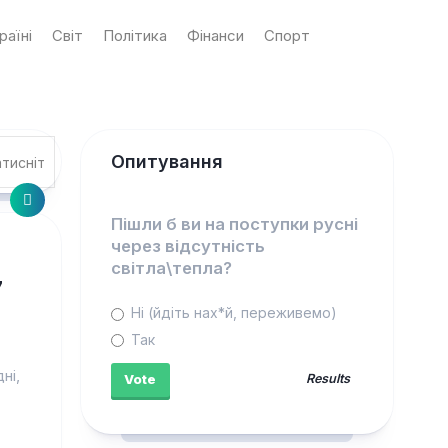
раїні
Світ
Політика
Фінанси
Спорт
Опитування
Пішли б ви на поступки русні
через відсутність
світла\тепла?
7
Ні (йдіть нах*й, переживемо)
Так
ні,
Results