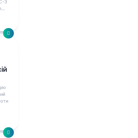
C-3
...
ій
дію
ний
роти