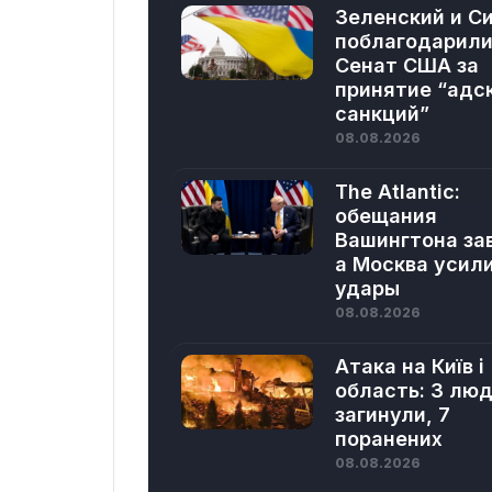
Зеленский и С
поблагодарил
Сенат США за
принятие “адс
санкций”
08.08.2026
The Atlantic:
обещания
Вашингтона за
а Москва усил
удары
08.08.2026
Атака на Київ і
область: 3 лю
загинули, 7
поранених
08.08.2026