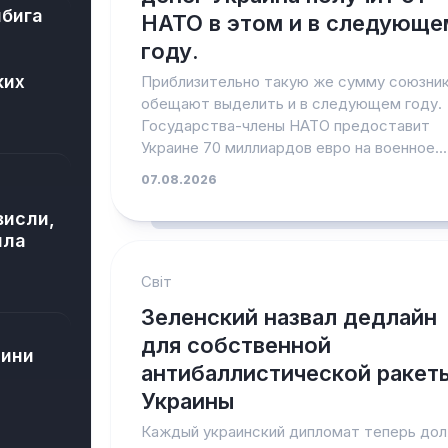
ибига
НАТО в этом и в следующе
и
году.
ких
Приблизительно такую же сумму союзни
обещают выделить и в следующем году.
Государства-члены НАТО предоставит
Украине 70 миллиардов евро на военное...
07.08.2026
висли,
ила
Світ
Зеленский назвал дедлайн
для собственной
дини
антибаллистической ракет
Украины
Каждый украинский дипломат теперь до