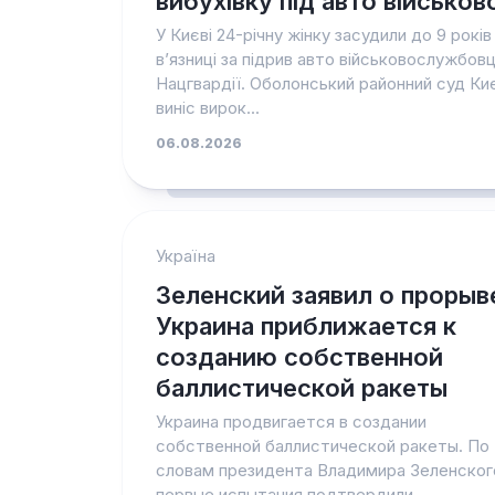
вибухівку під авто військов
У Києві 24-річну жінку засудили до 9 років
в’язниці за підрив авто військовослужбов
Нацгвардії. Оболонський районний суд Ки
виніс вирок...
06.08.2026
Україна
Зеленский заявил о прорыв
Украина приближается к
созданию собственной
баллистической ракеты
Украина продвигается в создании
собственной баллистической ракеты. По
словам президента Владимира Зеленског
первые испытания подтвердили