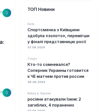
ТОП Новини
Київ
Спортсменка з Київщини
здобула «золото», перемігши
а:
у фіналі представницю росії
07.08.2026
у
Спорт
Кто-то сомневался?
Соперник Украины готовится
к ЧЕ матчем против россии
08.08.2026
Війна в Україні
росіяни атакували Ізюм: 2
загиблих, 4 поранених
07.08.2026