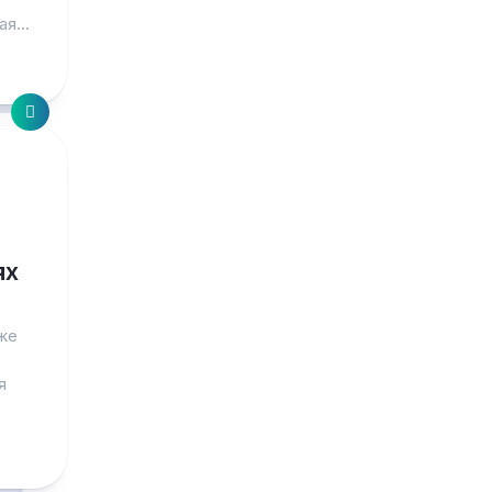
я...
ях
же
я