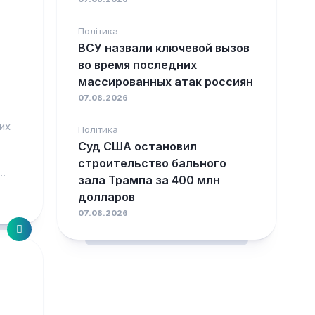
Політика
ь
ВСУ назвали ключевой вызов
во время последних
массированных атак россиян
07.08.2026
их
Політика
Суд США остановил
строительство бального
.
зала Трампа за 400 млн
долларов
07.08.2026