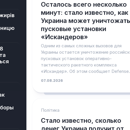
Осталось всего несколько
минут: стало известно, как
жирів
Украина может уничтожат
зницю
пусковые установки
«Искандеров»
Одним из самых сложных вызовов для
 8
Украины остается уничтожение российск
та
пусковых установок оперативно-
ться
тактического ракетного комплекса
«Искандер». Об этом сообщает Defense..
07.08.2026
ак
ыборы
Політика
Стало известно, сколько
денег Украина получит от