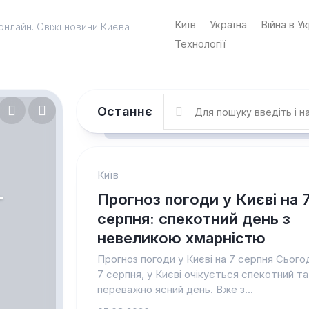
Київ
Україна
Війна в Ук
онлайн. Свіжі новини Києва
Технології
Останнє
я?
рів
ы
Київ
-
цю
Прогноз погоди у Києві на 
серпня: спекотний день з
невеликою хмарністю
Прогноз погоди у Києві на 7 серпня Сьогод
7 серпня, у Києві очікується спекотний та
переважно ясний день. Вже з...