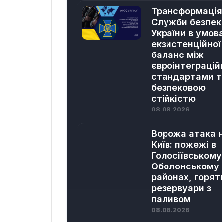
Трансформація
Служби безпек
України в умов
екзистенційної 
баланс між
євроінтеграці
стандартами т
безпековою
стійкістю
08.08.2026
Ворожа атака 
Київ: пожежі в
Голосіївському
Оболонському
районах, горят
резервуари з
паливом
08.08.2026