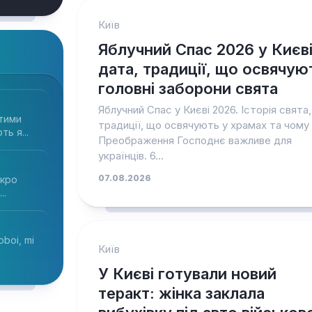
Київ
Яблучний Спас 2026 у Києві
дата, традиції, що освячуют
головні заборони свята
Яблучний Спас у Києві 2026. Історія свята,
тими
традиції, що освячують у храмах та чому
ь я...
Преображення Господнє важливе для
українців. 6...
07.08.2026
икро
..
toboi, mi
Київ
У Києві готували новий
теракт: жінка заклала