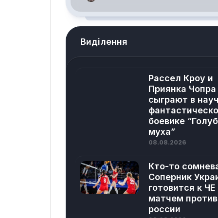
Виділення
Рассел Кроу и
Приянка Чопра
сыграют в нау
фантастическ
боевике “Голу
муха”
08.08.2026
Кто-то сомнев
Соперник Укра
готовится к ЧЕ
матчем против
россии