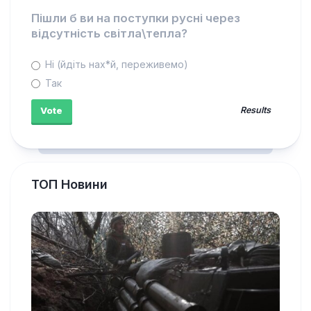
Пішли б ви на поступки русні через
відсутність світла\тепла?
Ні (йдіть нах*й, переживемо)
Так
Results
ТОП Новини