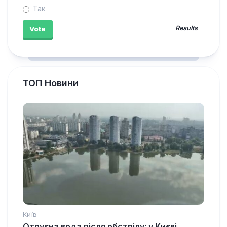
Так
Results
ТОП Новини
Київ
Отруєна вода після обстрілу: у Києві