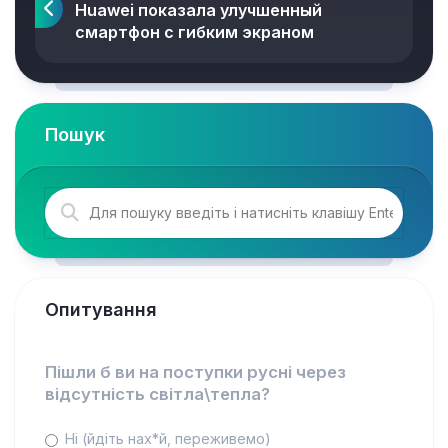
Huawei показала улучшенный
смартфон с гибким экраном
Пошук
Опитування
Пішли б ви на поступки русні через
відсутність світла\тепла?
Ні (йдіть нах*й, переживемо)