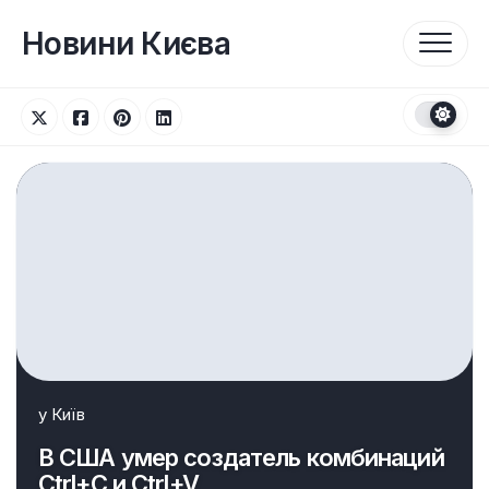
Перейти
до
Новини Києва
вмісту
у
Київ
В США умер создатель комбинаций
Ctrl+C и Ctrl+V