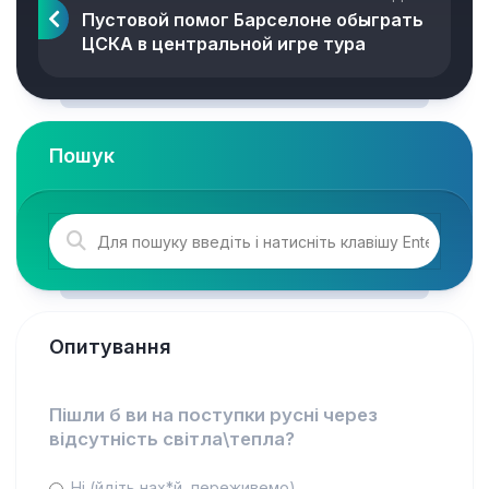
Пустовой помог Барселоне обыграть
ЦСКА в центральной игре тура
Пошук
Опитування
Пішли б ви на поступки русні через
відсутність світла\тепла?
Ні (йдіть нах*й, переживемо)