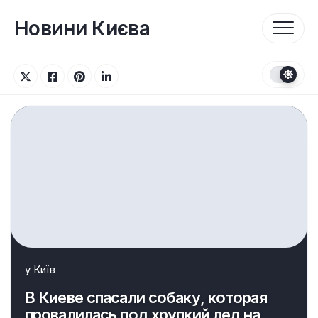
Перейти
до
Новини Києва
вмісту
у
Київ
В Киеве спасали собаку, которая
провалилась под хрупкий лед на