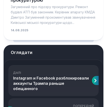
прокуратурою
Загуменний про підозру прокуратури. Ремонт
будівлі АТП був законним. Керівник апарату КМДА
Дмитро Загуменний прокоментував звинувачення
Київської міської прокуратури щодо...
14.08.2025
Оглядати
ДАЛІ
Instagram и Facebook разблокировали
аккаунты Трампа раньше
обещанного
ПОПЕРЕДНІЙ