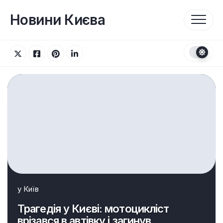
Перейти
до
Новини Києва
вмісту
у
Київ
Трагедія у Києві: мотоцикліст
врізався в автівку і загинув