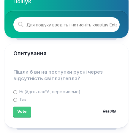
Пошук
Опитування
Пішли б ви на поступки русні через
відсутність світла\тепла?
Ні (йдіть нах*й, переживемо)
Так
Results