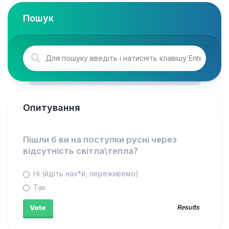
Пошук
Опитування
Пішли б ви на поступки русні через
відсутність світла\тепла?
Ні (йдіть нах*й, переживемо)
Так
Results