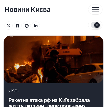
Перейти
до
Новини Києва
вмісту
у
Київ
Ракетна атака рф на Київ забрала
життя людини, двоє поранених